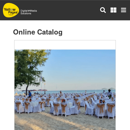
Skip
to
main
content
Online Catalog