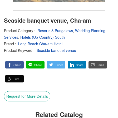
Seaside banquet venue, Cha-am
Product Category
:
Resorts & Bungalows
,
Wedding Planning
Services
,
Hotels (Up-Country)-South
Brand
:
Long Beach Cha-am Hotel
Product Keyword
:
Seaside banquet venue
Share
Share
Tweet
Share
Email
Print
Request for More Details
Related Catalog