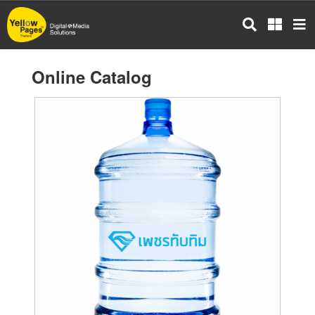
Skip
to
main
content
Online Catalog