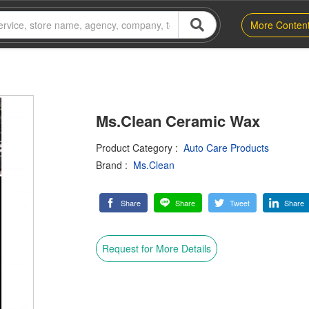
More Conten
Ms.Clean Ceramic Wax
Product Category
:
Auto Care Products
Brand
:
Ms.Clean
Share
Share
Tweet
Share
Request for More Details