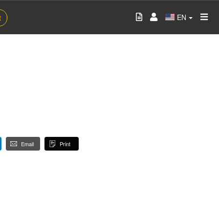
EN
t
Email
Print