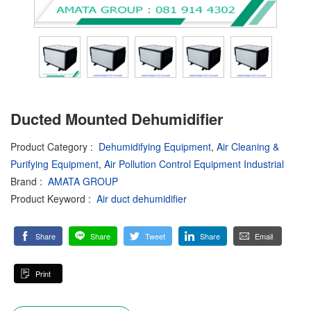
Ducted Mounted Dehumidifier
Product Category
:
Dehumidifying Equipment
,
Air Cleaning &
Purifying Equipment
,
Air Pollution Control Equipment Industrial
Brand
:
AMATA GROUP
Product Keyword
:
Air duct dehumidifier
Share
Share
Tweet
Share
Email
Print