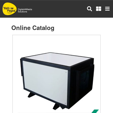
Skip
to
main
content
Online Catalog