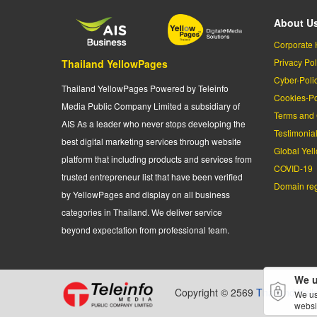
About U
Corporate 
Privacy Pol
Thailand YellowPages
Cyber-Poli
Thailand YellowPages Powered by Teleinfo
Cookies-Po
Media Public Company Limited a subsidiary of
Terms and 
AIS As a leader who never stops developing the
Testimonia
best digital marketing services through website
Global Yel
platform that including products and services from
COVID-19
trusted entrepreneur list that have been verified
Domain regi
by YellowPages and display on all business
categories in Thailand. We deliver service
beyond expectation from professional team.
We u
Copyright © 2569
Thailand Yel
We us
websi