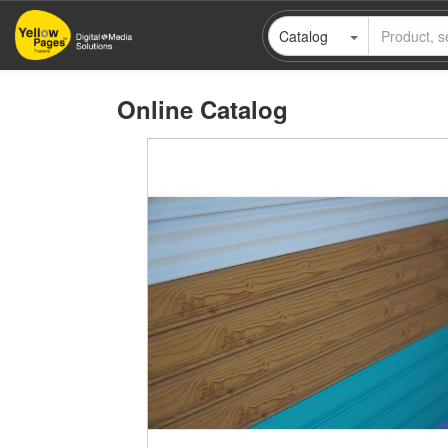
Skip
Catalog
to
main
content
Online Catalog