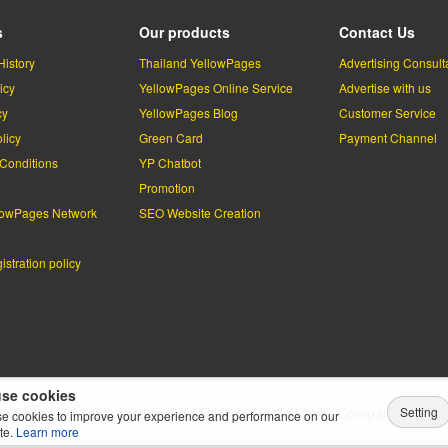
s
Our products
Contact Us
History
Thailand YellowPages
Advertising Consult
icy
YellowPages Online Service
Advertise with us
cy
YellowPages Blog
Customer Service
licy
Green Card
Payment Channel
Conditions
YP Chatbot
l
Promotion
lowPages Network
SEO Website Creation
stration policy
se cookies
Setting
lowPages.
All rights reserved by
Teleinfo Media Public Company Limited
e cookies to improve your experience and performance on our
te.
Learn more