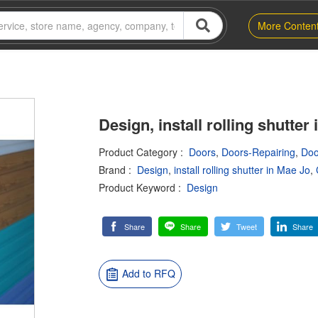
More Conten
Design, install rolling shutter
Product Category
:
Doors
,
Doors-Repairing
,
Doo
Brand
:
Design
,
install rolling shutter in Mae Jo
,
Product Keyword
:
Design
Share
Share
Tweet
Share
Add to RFQ