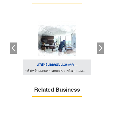
..
บริษัทรับออกแบบและตก ...
รับออกแบบและเป็นที่ปรึกษาควบคุมงานก่อสร้าง-เจ เวย์เมคเกอร์
บริษัทรับออกแบบตกแต่งภายใน - แอลดีอินทีเรียร์ดีไซน์แอนด์คอนสตรัคชั่น
Related Business