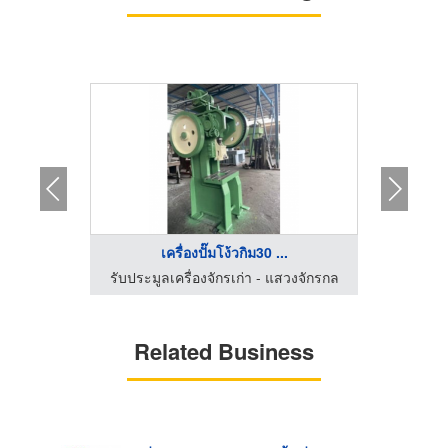
..
เครื่องปั๊มโง้วกิม30 ...
สวงจักรกล
รับประมูลเครื่องจักรเก่า - แสวงจักรกล
รับประมู
Related Business