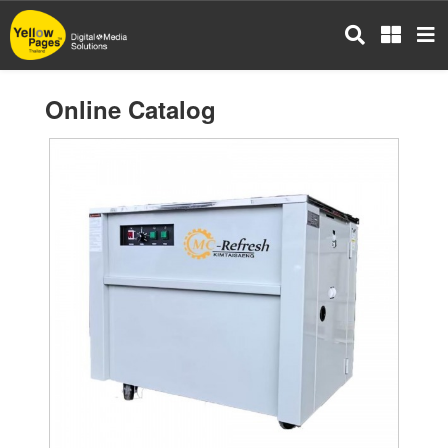
Skip
to
main
content
Online Catalog