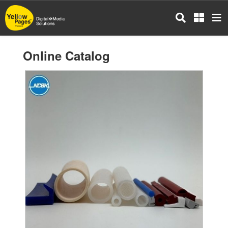
Skip
to
main
content
Online Catalog