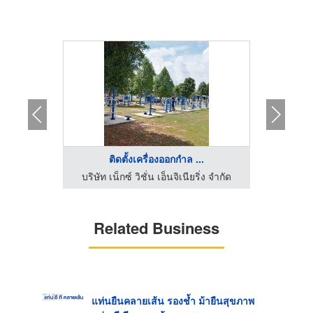
..
ติดตั้งเครื่องออกกำล ...
ร
ิ่ง จำกัด
บริษัท เน็กซ์ วิชั่น เอ็นจิเนียริ่ง จำกัด
บริษัท เ
Related Business
แท่นยืนคลายเส้น รองช้ำ ม้ายืนสุขภาพ