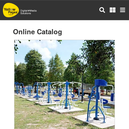
Skip
to
main
content
Online Catalog