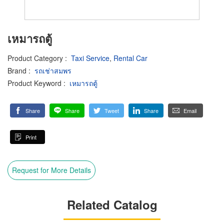
เหมารถตู้
Product Category
:
Taxi Service
,
Rental Car
Brand
:
รถเช่าสมพร
Product Keyword
:
เหมารถตู้
Share
Share
Tweet
Share
Email
Print
Request for More Details
Related Catalog