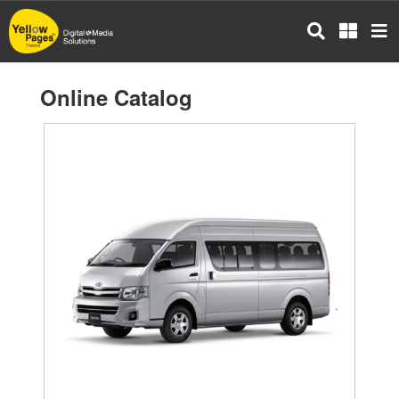
Skip
to
main
content
Online Catalog