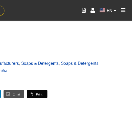
EN
t
ufacturers
,
Soaps & Detergents
,
Soaps & Detergents
ำกัด
Email
Print