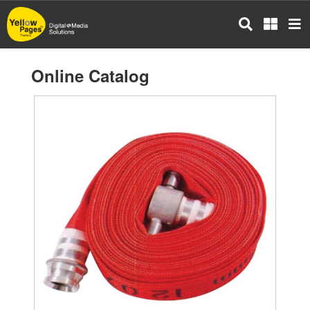
Skip
to
main
content
Online Catalog