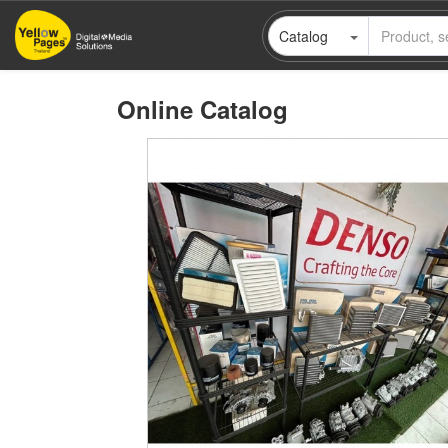
Skip
Catalog
to
main
content
Online Catalog