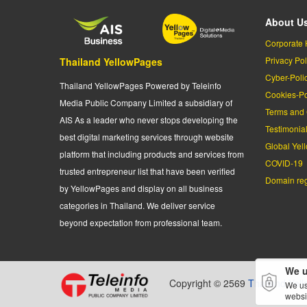
About U
Corporate 
Privacy Pol
Thailand YellowPages
Cyber-Poli
Thailand YellowPages Powered by Teleinfo
Cookies-Po
Media Public Company Limited a subsidiary of
Terms and 
AIS As a leader who never stops developing the
Testimonia
best digital marketing services through website
Global Yel
platform that including products and services from
COVID-19
trusted entrepreneur list that have been verified
Domain regi
by YellowPages and display on all business
categories in Thailand. We deliver service
beyond expectation from professional team.
We u
Copyright © 2569
Thailand Yel
We us
websi