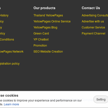
s
Our products
Contact Us
History
Thailand YellowPages
Advertising Consult
icy
YellowPages Online Service
Advertise with us
cy
YellowPages Blog
Customer Service
licy
Green Card
Payment Channel
Conditions
YP Chatbot
l
Promotion
lowPages Network
SEO Website Creation
stration policy
se cookies
Setting
lowPages.
All rights reserved by
Teleinfo Media Public Company Limited
e cookies to improve your experience and performance on our
te.
Learn more