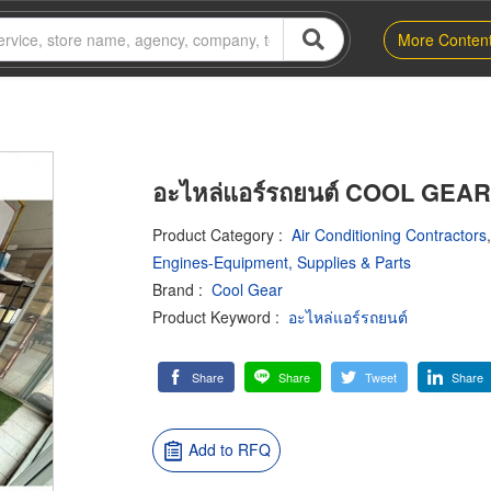
More Conten
อะไหล่แอร์รถยนต์ COOL GEAR
Product Category
:
Air Conditioning Contractors
Engines-Equipment, Supplies & Parts
Brand
:
Cool Gear
Product Keyword
:
อะไหล่แอร์รถยนต์
Share
Share
Tweet
Share
Add to RFQ