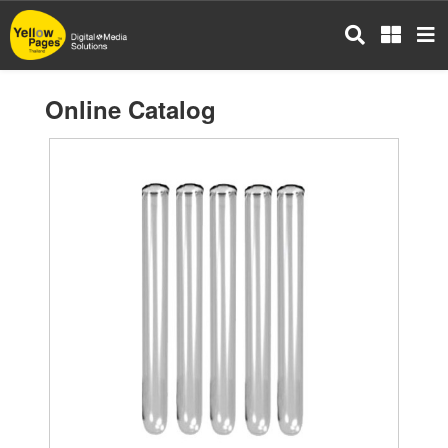
Skip
to
main
content
Online Catalog