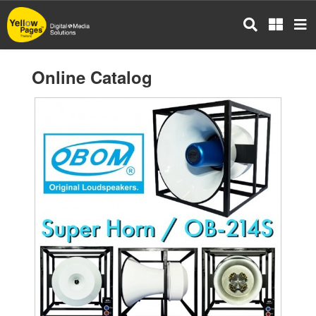
Skip
to
main
content
Online Catalog