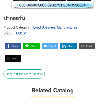
ปากฮอร์น
Product Category
:
Loud Speakers-Manufactures
Brand
:
OBOM
Share
Share
Tweet
Share
Email
Print
Request for More Details
Related Catalog