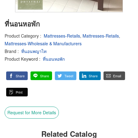
ที่นอนหอพัก
Product Category
:
Mattresses-Retails
,
Mattresses-Retails
,
Mattresses-Wholesale & Manufacturers
Brand
:
ที่นอนพญาไท
Product Keyword
:
ที่นอนหอพัก
Share
Share
Tweet
Share
Email
Print
Request for More Details
Related Catalog