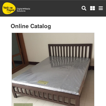
Skip
to
main
content
Online Catalog