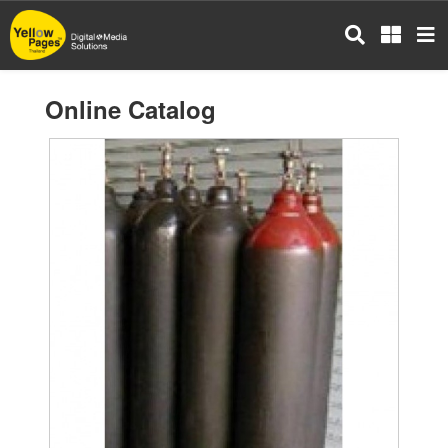
Skip
to
main
content
Online Catalog