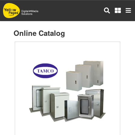
Skip
to
main
content
Online Catalog