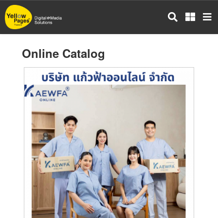
Skip
to
main
content
Online Catalog