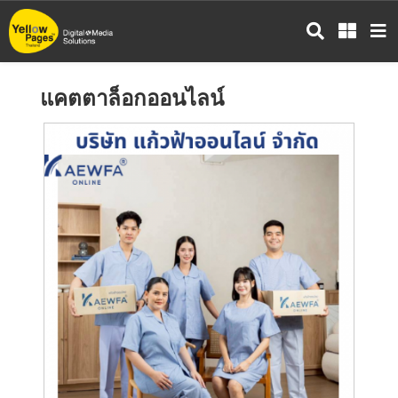
ข้าม
ไป
ยัง
เนื้อหา
แคตตาล็อกออนไลน์
หลัก