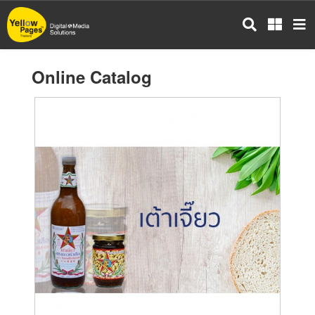
Skip
to
main
content
Online Catalog