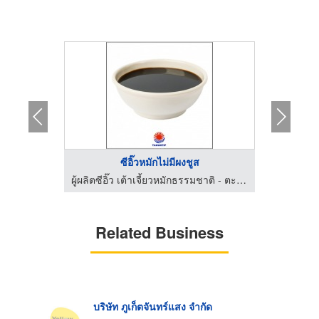
อ
ซีอิ๊วหมักไม่มีผงชูส
ว
ผู้ผลิตซีอิ๊ว เต้าเจี้ยวหมักธรรมชาติ - ตะวันทิพย์ ฟูดโปรดักส์
Related Business
บริษัท ภูเก็ตจันทร์แสง จำกัด