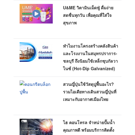
U&ME วิตามินเม็ดฟู่ ดื่มง่าย
สดชื่นทุกวัน เพื่อคุณที่ใส่ใจ
สุขภาพ
ทำไมงานโครงสร้างคลังสินค้า
และโรงงานในสมุทรปราการ-
ชลบุรี ถึงนิยมใช้เหล็กชุบกัลวา
ไนซ์ (Hot-Dip Galvanized)
สวนญี่ปุ่นใช้วัสดุปูพื้นอะไร?
รวมไอเดียทางเดินสวนญี่ปุ่นที่
เหมาะกับอากาศเมืองไทย
ไฮ คอนโทรล จำหน่ายปั๊มน้ำ
คุณภาพดี พร้อมบริการติดตั้ง