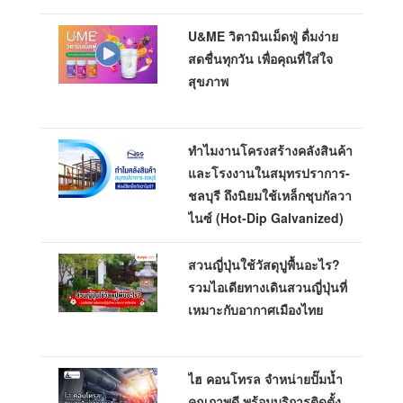
U&ME วิตามินเม็ดฟู่ ดื่มง่าย
สดชื่นทุกวัน เพื่อคุณที่ใส่ใจ
สุขภาพ
ทำไมงานโครงสร้างคลังสินค้า
และโรงงานในสมุทรปราการ-
ชลบุรี ถึงนิยมใช้เหล็กชุบกัลวา
ไนซ์ (Hot-Dip Galvanized)
สวนญี่ปุ่นใช้วัสดุปูพื้นอะไร?
รวมไอเดียทางเดินสวนญี่ปุ่นที่
เหมาะกับอากาศเมืองไทย
ไฮ คอนโทรล จำหน่ายปั๊มน้ำ
คุณภาพดี พร้อมบริการติดตั้ง