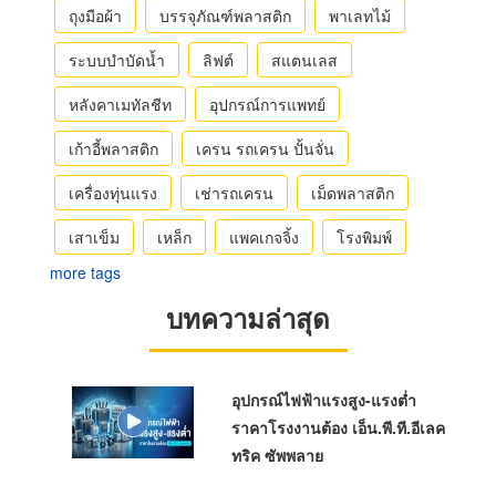
ถุงมือผ้า
บรรจุภัณฑ์พลาสติก
พาเลทไม้
ระบบบำบัดน้ำ
ลิฟต์
สแตนเลส
หลังคาเมทัลชีท
อุปกรณ์การแพทย์
เก้าอี้พลาสติก
เครน รถเครน ปั้นจั่น
เครื่องทุ่นแรง
เช่ารถเครน
เม็ดพลาสติก
เสาเข็ม
เหล็ก
แพคเกจจิ้ง
โรงพิมพ์
more tags
บทความล่าสุด
อุปกรณ์ไฟฟ้าแรงสูง-แรงต่ำ
ราคาโรงงานต้อง เอ็น.พี.ที.อีเลค
ทริค ซัพพลาย