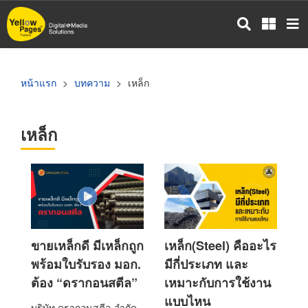
ข้าม
ไป
ยัง
เนื้อหา
หลัก
หน้าแรก
บทความ
เหล็ก
เหล็ก
ขายเหล็กดี มีเหล็กถูก
เหล็ก(Steel) คืออะไร
พร้อมใบรับรอง มอก.
มีกี่ประเภท และ
ต้อง “ดรากอนสตีล”
เหมาะกับการใช้งาน
แบบไหน
บริษัท ดรากอนสตีล จำกัด