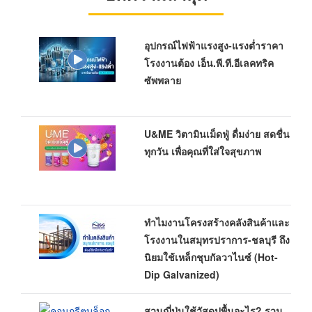
อุปกรณ์ไฟฟ้าแรงสูง-แรงต่ำราคา
โรงงานต้อง เอ็น.พี.ที.อีเลคทริค
ซัพพลาย
U&ME วิตามินเม็ดฟู่ ดื่มง่าย สดชื่น
ทุกวัน เพื่อคุณที่ใส่ใจสุขภาพ
ทำไมงานโครงสร้างคลังสินค้าและ
โรงงานในสมุทรปราการ-ชลบุรี ถึง
นิยมใช้เหล็กชุบกัลวาไนซ์ (Hot-
Dip Galvanized)
สวนญี่ปุ่นใช้วัสดุปูพื้นอะไร? รวม