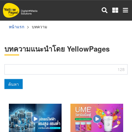
ข้าม
ไป
ยัง
เนื้อหา
หน้าแรก
บทความ
หลัก
บทความแนะนำโดย YellowPages
128
ค้นหา