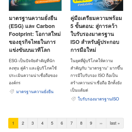
มาตรฐานความยั่งยืน
คู่มือเตรียมความพร้อม
(ESG) และ Carbon
5 ขั้นตอน: สู่การคว้า
Footprint: โอกาสใหม่
ใบรับรองมาตรฐาน
ของธุรกิจไทยในการ
ISO สำหรับผู้ประกอบ
แข่งขันบนเวทีโลก
การมือใหม่
ESG เป็นปัจจัยสำคัญที่นัก
ในยุคที่ผู้บริโภคให้ความ
ลงทุน คู่ค้า และผู้บริโภคใช้
สำคัญกับ “มาตรฐาน” มากขึ้น
ประเมินความน่าเชื่อถือของ
การมีใบรับรอง ISO ถือเป็น
องค์กร
สร้างความน่าเชื่อถือ อีกทั้งยัง
เป็นแต้มต่
มาตรฐานความยั่งยืน
ใบรับรองมาตรฐานISO
Pagination
Current
1
Page
2
Page
3
Page
4
Page
5
Page
6
Page
7
Page
8
Page
9
Next
››
Last
last »
page
page
page