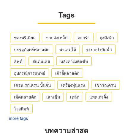
Tags
ของพรีเมี่ยม
ขายส่งเหล็ก
ตะกร้า
ถุงมือผ้า
บรรจุภัณฑ์พลาสติก
พาเลทไม้
ระบบบำบัดน้ำ
ลิฟต์
สแตนเลส
หลังคาเมทัลชีท
อุปกรณ์การแพทย์
เก้าอี้พลาสติก
เครน รถเครน ปั้นจั่น
เครื่องทุ่นแรง
เช่ารถเครน
เม็ดพลาสติก
เสาเข็ม
เหล็ก
แพคเกจจิ้ง
โรงพิมพ์
more tags
บทความล่าสุด