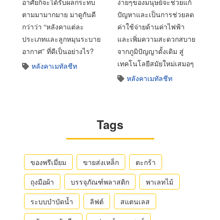
อาศัยก็จะได้รับผลกระทบ
ง่ายๆของมนุษย์จะช่วยแก้
ตามมามากมาย มาดูกันดี
ปัญหาและเป็นการช่วยลด
กว่าว่า “หลังคาแต่ละ
ค่าใช้จ่ายด้านค่าไฟฟ้า
ประเภทและลูกหมุนระบาย
และเพิ่มความสะดวกสบาย
อากาศ” ที่ดีเป็นอย่างไร?
จากภูมิปัญญาดั้งเดิม สู่
เทคโนโลยีสมัยใหม่เสมอๆ
หลังคาเมทัลชีท
หลังคาเมทัลชีท
Tags
ของพรีเมี่ยม
ขายส่งเหล็ก
ตะกร้า
ถุงมือผ้า
บรรจุภัณฑ์พลาสติก
พาเลทไม้
ระบบบำบัดน้ำ
ลิฟต์
สแตนเลส