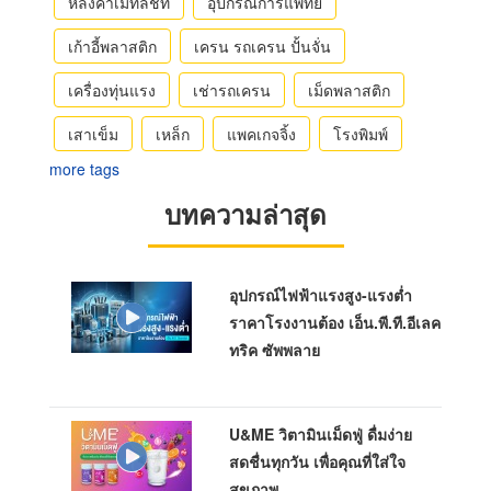
หลังคาเมทัลชีท
อุปกรณ์การแพทย์
เก้าอี้พลาสติก
เครน รถเครน ปั้นจั่น
เครื่องทุ่นแรง
เช่ารถเครน
เม็ดพลาสติก
เสาเข็ม
เหล็ก
แพคเกจจิ้ง
โรงพิมพ์
more tags
บทความล่าสุด
อุปกรณ์ไฟฟ้าแรงสูง-แรงต่ำ
ราคาโรงงานต้อง เอ็น.พี.ที.อีเลค
ทริค ซัพพลาย
U&ME วิตามินเม็ดฟู่ ดื่มง่าย
สดชื่นทุกวัน เพื่อคุณที่ใส่ใจ
สุขภาพ