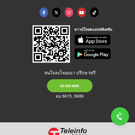
ดาวน์โหลดแอปพลิเคชัน
สนใจลงโฆษณา ปรึกษาฟรี
02-262-8888
ต่อ 8615, 8686