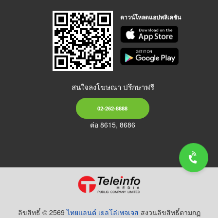
ดาวน์โหลดแอปพลิเคชัน
สนใจลงโฆษณา ปรึกษาฟรี
02-262-8888
ต่อ 8615, 8686
ลิขสิทธิ์ © 2569
ไทยแลนด์ เยลโล่เพจเจส
สงวนลิขสิทธิ์ตามกฏ