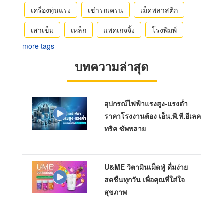
เครื่องทุ่นแรง
เช่ารถเครน
เม็ดพลาสติก
เสาเข็ม
เหล็ก
แพคเกจจิ้ง
โรงพิมพ์
more tags
บทความล่าสุด
อุปกรณ์ไฟฟ้าแรงสูง-แรงต่ำ
ราคาโรงงานต้อง เอ็น.พี.ที.อีเลค
ทริค ซัพพลาย
U&ME วิตามินเม็ดฟู่ ดื่มง่าย
สดชื่นทุกวัน เพื่อคุณที่ใส่ใจ
สุขภาพ