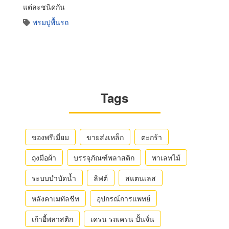
แต่ละชนิดกัน
พรมปูพื้นรถ
Tags
ของพรีเมี่ยม
ขายส่งเหล็ก
ตะกร้า
ถุงมือผ้า
บรรจุภัณฑ์พลาสติก
พาเลทไม้
ระบบบำบัดน้ำ
ลิฟต์
สแตนเลส
หลังคาเมทัลชีท
อุปกรณ์การแพทย์
เก้าอี้พลาสติก
เครน รถเครน ปั้นจั่น