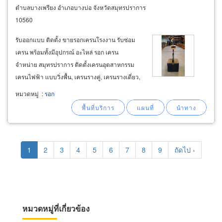
ตำบลบางเพรียง อำเภอบางบ่อ จังหวัดสมุทรปราการ
10560
รับออกแบบ ติดตั้ง ขายรอกเครนโรงงาน รับซ่อม
เครน พร้อมทั้งมีอุปกรณ์ อะไหล่ รอก เครน
จำหน่าย สมุทรปราการ ติดตั้งเครนอุตสาหกรรม
เครนไฟฟ้า แบบวิ่งพื้น, เครนรางคู่, เครนรางเดี่ยว,
วิ่งบน, ห้อยล่าง รอกลิฟท์โรงงาน ติดตั้งรอกเครน
หมวดหมู่
:
รอก
ไฟฟ้า (
electric
chain hoists &
wire
rope hoists)
พื้นที่ สมุทรปราการ
Pagination
Current
1
Page
2
Page
3
Page
4
Page
5
Page
6
Page
7
Page
8
Page
9
Next
ถัดไป ›
page
page
หมวดหมู่ที่เกี่ยวข้อง