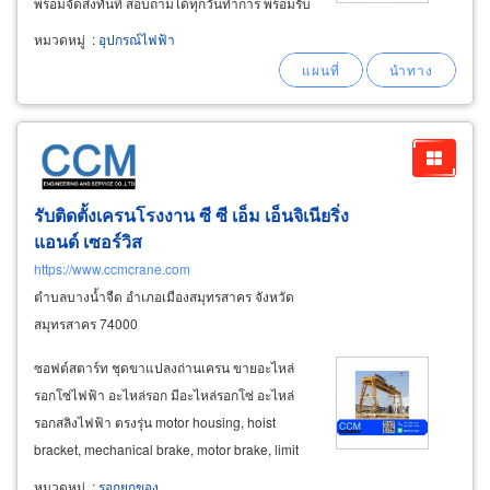
พร้อมจัดส่งทันที สอบถามได้ทุกวันทำการ พร้อมรับ
ประกอบตู้คอนโทรล ประกอบตู้ mdb สเปคตามสั่ง
หมวดหมู่
:
อุปกรณ์ไฟฟ้า
ขายส่ง ขายปลีกและรับประกอบ ตู้ควบคุมไฟฟ้า
และอุปกรณ์ประกอบตู้ควบคุม
รับติดตั้งเครนโรงงาน ซี ซี เอ็ม เอ็นจิเนียริ่ง
แอนด์ เซอร์วิส
https://www.ccmcrane.com
ตำบลบางน้ำจืด อำเภอเมืองสมุทรสาคร จังหวัด
สมุทรสาคร 74000
ซอฟต์สตาร์ท ชุดขาแปลงถ่านเครน ขายอะไหล่
รอกโซ่ไฟฟ้า อะไหล่รอก มีอะไหล่รอกโซ่ อะไหล่
รอกสลิงไฟฟ้า ตรงรุ่น motor housing, hoist
bracket, mechanical brake, motor brake, limit
switch, magnetic contractor, phase error relay,
หมวดหมู่
:
รอกยกของ