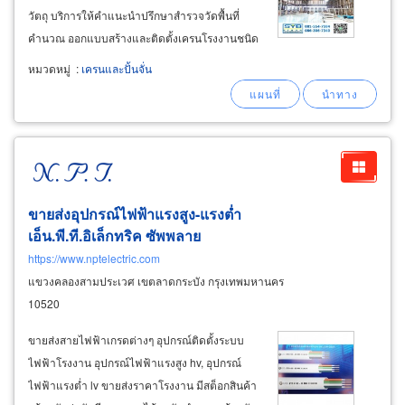
วัตถุ บริการให้คำแนะนำปรึกษาสำรวจวัดพื้นที่
คำนวณ ออกแบบสร้างและติดตั้งเครนโรงงานชนิด
ต่าง ๆ ติดตั้งทั้งภายในโรงงานและพื้นที่งานกลาง
หมวดหมู่
:
เครนและปั้นจั่น
แจ้ง โดยทีมวิศวกรและช่างเทคนิคผู้เชี่ยวชาญ
ประสบการณ์สูง รับงานด่วนในพื้นที่ สมุทรปราการ
ขายส่งอุปกรณ์ไฟฟ้าแรงสูง-แรงต่ำ
เอ็น.พี.ที.อิเล็กทริค ซัพพลาย
https://www.nptelectric.com
แขวงคลองสามประเวศ เขตลาดกระบัง กรุงเทพมหานคร
10520
ขายส่งสายไฟฟ้าเกรดต่างๆ อุปกรณ์ติดตั้งระบบ
ไฟฟ้าโรงงาน อุปกรณ์ไฟฟ้าแรงสูง hv, อุปกรณ์
ไฟฟ้าแรงต่ำ lv ขายส่งราคาโรงงาน มีสต็อกสินค้า