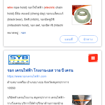
wire
rope hoist) รอกโซ่ไฟฟ้า (
electric
chain
hoist) ยี่ห้อ เชงเดย์ (cheng day) รอกแบล็คแบร์
(black bear), นิชชิ (nitchi), รอกมิตซูบิชิ
(mitsubishi hoist), รอก swf, รอกฮิตาชิ (hitachi
hoist) ขนาดยกน้ำหนัก 0.5 ตัน ถึง 50 ตัน พร้อม
หมวดหมู่
:
รอก
อะไหล่ครบทุกชิ้น สินค้ามีรับประกัน 1 ปีเต็ม
จำหน่ายรอกไฟฟ้ามือสอง ทุกรุ่นทุกยี่ห้อ
รอก เครนไฟฟ้า โรงงาน-เอส วาย บี เครน
https://www.รอกเครนไฟฟ้า.com
ตำบลบางเพรียง อำเภอบางบ่อ จังหวัดสมุทรปราการ
10550
บริษัททำเครนโรงงาน สมุทรปราการ เครนไฟฟ้า-
รางวิ่งเครน บริการให้คำปรึกษาด้านการยกย้าย