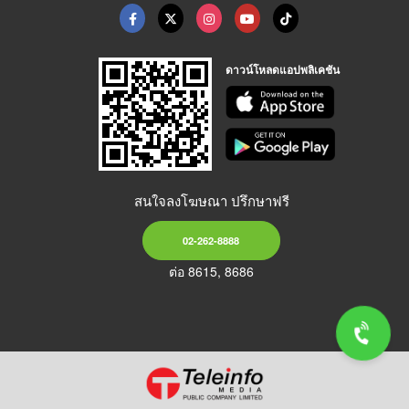
ดาวน์โหลดแอปพลิเคชัน
สนใจลงโฆษณา ปรึกษาฟรี
02-262-8888
ต่อ 8615, 8686