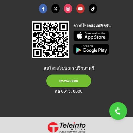
ดาวน์โหลดแอปพลิเคชัน
สนใจลงโฆษณา ปรึกษาฟรี
02-262-8888
ต่อ 8615, 8686