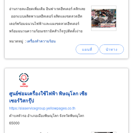
อ่านรายละเอียดเพิ่มเติม อินฟาเรดฮีทเตอร์ คลิกเลย
ออกแบบผลิตพาเนลฮีทเตอร์ ผลิตแผงขดลวดฮีท
เตอร์พร้อมฉนวนไฟฟ้าและแผงขดลวดฮีทเตอร์
พร้อมฉนวนความร้อนเซรามิคสำเร็จรูปติดตั้งง่าย
รับผลิตฮีทเตอร์ระบบทำความร้อนให้กับอากาศ
หมวดหมู่
:
เครื่องทำความร้อน
ระบบทำความร้อนให้กับน้ำ-ของเหลว ระบบ
ทำความร้อนให้กับแก๊ส duct
heaters
ศูนย์ซ่อมเครื่องใช้ไฟฟ้า พิษณุโลก เซีย
เซอร์วิสกรุ๊ป
https://siaservicegroup.yellowpages.co.th
ตำบลหัวรอ อำเภอเมืองพิษณุโลก จังหวัดพิษณุโลก
65000