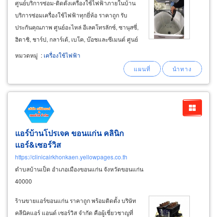
ศูนย์บริการซ่อม-ติดตั้งเครื่องใช้ไฟฟ้าภายในบ้าน
บริการซ่อมเครื่องใช้ไฟฟ้าทุกยี่ห้อ ราคาถูก รับ
ประกันคุณภาพ ศูนย์อะไหล่ อีเลคโทรลักซ์, ซานุสซี่,
ฮิตาชิ, ชาร์ป, กลาร์เต้, เบโค, บ๊อชและซีเมนต์ ศูนย์
บริการแต่งตั้งภาคเหนือตอนล่าง จังหวัดพิษณุโลก
หมวดหมู่
:
เครื่องใช้ไฟฟ้า
ร้านซ่อมเครื่องใช้ไฟฟ้า พิษณุโลก
แอร์บ้านโปรเจค ขอนแก่น คลินิก
แอร์&เซอร์วิส
https://clinicairkhonkaen.yellowpages.co.th
ตำบลบ้านเป็ด อำเภอเมืองขอนแก่น จังหวัดขอนแก่น
40000
ร้านขายแอร์ขอนแก่น ราคาถูก พร้อมติดตั้ง บริษัท
คลีนิคแอร์ แอนด์ เซอร์วิส จำกัด คือผู้เชี่ยวชาญที่