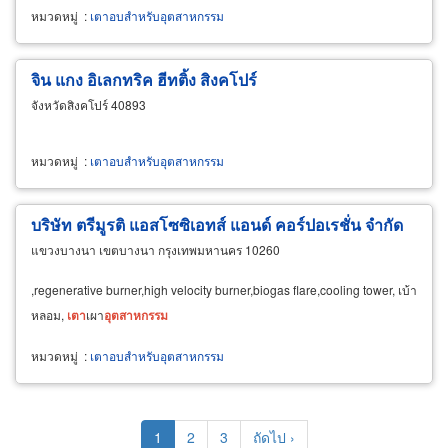
เตา
อุตสาหกรรม
ออกแบบ
เตา
อุตสาหกรรม
, ออกแบบ
เตา
เผา
หมวดหมู่
:
เตาอบสำหรับอุตสาหกรรม
จิน แกง อิเลกทริค ฮีทติ้ง สิงคโปร์
จังหวัดสิงคโปร์ 40893
หมวดหมู่
:
เตาอบสำหรับอุตสาหกรรม
บริษัท ตรีมูรติ แอสโซซิเอทส์ แอนด์ คอร์ปอเรชั่น จำกัด
แขวงบางนา เขตบางนา กรุงเทพมหานคร 10260
,regenerative burner,high velocity burner,biogas flare,cooling tower, เบ้า
หลอม,
เตา
เผา
อุตสาหกรรม
หมวดหมู่
:
เตาอบสำหรับอุตสาหกรรม
Pagination
Current
1
Page
2
Page
3
Next
ถัดไป ›