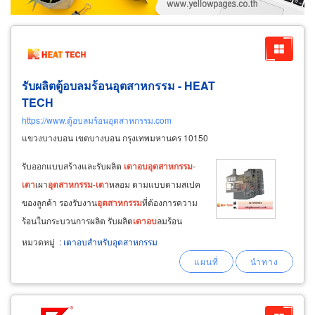
รับผลิตตู้อบลมร้อนอุตสาหกรรม - HEAT
TECH
https://www.ตู้อบลมร้อนอุตสาหกรรม.com
แขวงบางบอน เขตบางบอน กรุงเทพมหานคร 10150
รับออกแบบสร้างและรับผลิต
เตา
อบ
อุตสาหกรรม
-
เตา
เผา
อุตสาหกรรม
-
เตา
หลอม ตามแบบตามสเปค
ของลูกค้า รองรับงาน
อุตสาหกรรม
ที่ต้องการความ
ร้อนในกระบวนการผลิต รับผลิต
เตา
อบ
ลมร้อน
หมุนเวียน ตู้
อบ
ลมร้อนหมุนเวียน ควมคุมอุณหภูมิ
หมวดหมู่
:
เตาอบสำหรับอุตสาหกรรม
ได้ตั้งแต่ 60°c ถึง 700°c อ่านรายละเอียดเพิ่ม
เติม คลิก