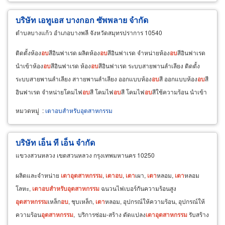
บริษัท เอทูเอส บางกอก ซัพพลาย จำกัด
ตำบลบางแก้ว อำเภอบางพลี จังหวัดสมุทรปราการ 10540
ติดตั้งห้อง
อบ
สีอินฟาเรด ผลิตห้อง
อบ
สีอินฟาเรด จำหน่ายห้อง
อบ
สีอินฟาเรด
นำเข้าห้อง
อบ
สีอินฟาเรด ห้อง
อบ
สีอินฟาเรด ระบบสายพานลำเลียง ติดตั้ง
ระบบสายพานลำเลียง สาายพานลำเลียง ออกแบบห้อง
อบ
สี ออกแบบห้อง
อบ
สี
อินฟาเรด จำหน่ายโคมไฟ
อบ
สี โคมไฟ
อบ
สี โคมไฟ
อบ
สีใช้ความร้อน นำเข้า
โคมไป
อบ
สี นำเข้าโคมไฟ
อบ
สีใช้ความร้อน จำหน่ายโคม
อบ
สีรถยนต์
หมวดหมู่
:
เตาอบสำหรับอุตสาหกรรม
บริษัท เอ็น ที เอ็น จำกัด
แขวงสวนหลวง เขตสวนหลวง กรุงเทพมหานคร 10250
ผลิตและจำหน่าย
เตา
อุตสาหกรรม
,
เตา
อบ
,
เตา
เผา,
เตา
หลอม,
เตา
หลอม
โลหะ,
เตา
อบ
สำหรับ
อุตสาหกรรม
ฉนวนไฟเบอร์กันความร้อนสูง
อุตสาหกรรม
เหล็ก
อบ
, ชุบเหล็ก,
เตา
หลอม, อุปกรณ์ให้ความร้อน, อุปกรณ์ให้
ความร้อน
อุตสาหกรรม
, บริการซ่อม-สร้าง ดัดแปลง
เตา
อุตสาหกรรม
รับสร้าง