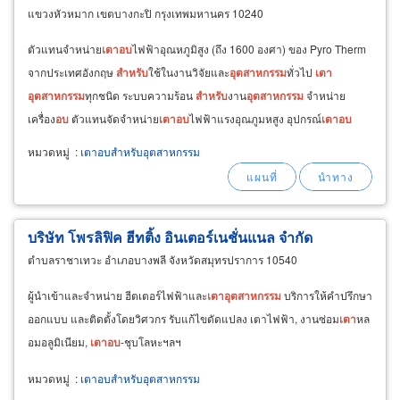
แขวงหัวหมาก เขตบางกะปิ กรุงเทพมหานคร 10240
ตัวแทนจำหน่าย
เตา
อบ
ไฟฟ้าอุณหภูมิสูง (ถึง 1600 องศา) ของ Pyro Therm
จากประเทศอังกฤษ
สำหรับ
ใช้ในงานวิจัยและ
อุตสาหกรรม
ทั่วไป
เตา
อุตสาหกรรม
ทุกชนิด ระบบความร้อน
สำหรับ
งาน
อุตสาหกรรม
จำหน่าย
เครื่อง
อบ
ตัวแทนจัดจำหน่าย
เตา
อบ
ไฟฟ้าแรงอุณภูมหสูง อุปกรณ์
เตา
อบ
ไฟฟ้า อุปกรณ์ให้ความร้อน
อุตสาหกรรม
ฮีตเตอร์ความร้อน
เตา
สำหรับ
หมวดหมู่
:
เตาอบสำหรับอุตสาหกรรม
อุตสาหกรรม
ทุกประเภท
บริษัท โพรลิฟิค ฮีทติ้ง อินเตอร์เนชั่นแนล จำกัด
ตำบลราชาเทวะ อำเภอบางพลี จังหวัดสมุทรปราการ 10540
ผู้นำเข้าและจำหน่าย ฮีตเตอร์ไฟฟ้าและ
เตา
อุตสาหกรรม
บริการให้คำปรึกษา
ออกแบบ และติดตั้งโดยวิศวกร รับแก้ไขดัดแปลง เตาไฟฟ้า, งานซ่อม
เตา
หล
อมอลูมิเนียม,
เตา
อบ
-ชุบโลหะฯลฯ
หมวดหมู่
:
เตาอบสำหรับอุตสาหกรรม