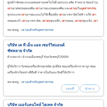
ศูนย์กำจัดขยะระบบผสมผสานเทคโนโลยี ออกแบบ ผลิต จำหน่าย ซ่อมบำรุง
เตา
เผาศพปลอดมลพิษ
เตา
เผาขยะปลอดมลพิษ และ
เตา
อบ
ใน
อุตสาหกรรม
ทุกประเภท
เตา
เผาขยะแบบไม่ใช้เชื้อเพลิง
เตา
เผาเซรามิคไฟฟ้า-แก๊ส
เตา
หลอมตะกั่ว
เตา
เผาเซรามิค,
เตา
อบ
ชุบเหล็ก,
เตา
หลอม,
เตา
อบ
ชุบแข็ง,
เตา
อบ
ชุบโลหะ, ก่อสร้างอาคารเมรุ, งานก่อสร้างทั่วไปและการจัดการขยะชุมชน
หมวดหมู่
:
เตาอบสำหรับอุตสาหกรรม
ระบบผสมผสานเทคโนโลยีแบบบูรณาการ
บริษัท เค ที เอ็น แอล เซอร์วิสแอนด์
ซัพพลาย จำกัด
ตำบลนาป่า อำเภอเมืองชลบุรี จังหวัดชลบุรี 20000
ผู้ให้บริการ รับซ่อมเครื่องจักรทุกชนิด ทุกยี่ห้อ ซ่อมเครื่องจักรราคาถูก ซ่อม
เครื่องจักรโดยช่างฝีมือดี ราคาเป็นกันเอง ยินดีให้บริการ
หมวดหมู่
:
เตาอบสำหรับอุตสาหกรรม
บริษัท เมอร์แคนไทล์ ไฮเทค จำกัด