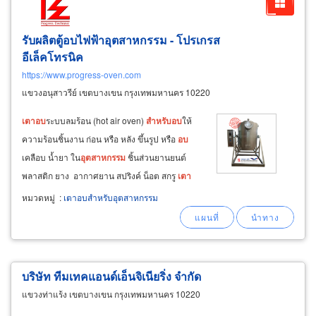
รับผลิตตู้อบไฟฟ้าอุตสาหกรรม - โปรเกรส
อีเล็คโทรนิค
https://www.progress-oven.com
แขวงอนุสาวรีย์ เขตบางเขน กรุงเทพมหานคร 10220
เตา
อบ
ระบบลมร้อน (hot air oven)
สำหรับ
อบ
ให้
ความร้อนชิ้นงาน ก่อน หรือ หลัง ขึ้นรูป หรือ
อบ
เคลือบ น้ำยา ใน
อุตสาหกรรม
ชิ้นส่วนยานยนต์
พลาสติก ยาง อากาศยาน สปริงค์ น็อต สกรู
เตา
เผาอุณหภูมิสูง (high temperature oven / furnace)
หมวดหมู่
:
เตาอบสำหรับอุตสาหกรรม
สำหรับ
อบ
ชุบแข็ง แม่พิมพ์ เครื่องมือทำจากเหล็ก
บริษัท ทีมเทคแอนด์เอ็นจิเนียริ่ง จำกัด
แขวงท่าแร้ง เขตบางเขน กรุงเทพมหานคร 10220