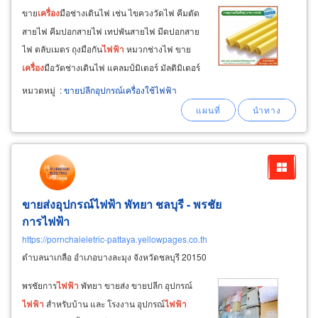
ขาย
เครื่อง
มือช่างเดินไฟ เช่น ไขควงวัดไฟ คีมตัด
สายไฟ คีมปอกสายไฟ เทปพันสายไฟ มีดปอกสาย
ไฟ ตลับเมตร ถุงมือกัน
ไฟฟ้า
หมวกช่างไฟ ขาย
เครื่อง
มือวัดช่างเดินไฟ แคลมป์มิเตอร์ มัลติมิเตอร์
เครื่อง
มือดัดท่อ
เครื่อง
มือตัดท่อ บันไดช่าง สั่งสินค้า
หมวดหมู่
:
ขายปลีกอุปกรณ์เครื่องใช้ไฟฟ้า
จำนวนมาก ต้องการ
ใช้
ด่วน ทางร้านบริการจัดส่ง
สินค้าในพื้นที่
ขายส่งอุปกรณ์ไฟฟ้า พัทยา ชลบุรี - พรชัย
การไฟฟ้า
https://pornchaieletric-pattaya.yellowpages.co.th
ตำบลนาเกลือ อำเภอบางละมุง จังหวัดชลบุรี 20150
พรชัยการ
ไฟฟ้า
พัทยา ขายส่ง ขายปลีก อุปกรณ์
ไฟฟ้า
สำหรับบ้าน และ โรงงาน อุปกรณ์
ไฟฟ้า