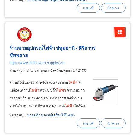
ด้านระบบ
ไฟฟ้า
โดยเฉพาะ
ใช้
อุปกรณ์คุณภาพได้
มาตรฐานสากลทุกชิ้น รับประกันสินค้าและรับ
ประกันผลงานการติดตั้ง
ร้านขายอุปกรณ์ไฟฟ้า ปทุมธานี - ศิริถาวร
ซัพพลาย
https://www.sirithavorn-supply.com
ตำบลคูคต อำเภอลำลูกกา จังหวัดปทุมธานี 12130
สี ท่อพีวีซี เอสซีจี สำหรับระบบ ร้อยสาย
ไฟฟ้า
สี
เหลือง เต้ารับ
ไฟฟ้า
สวิทซ์ ปลั๊ก
ไฟฟ้า
จำนวนมาก
ราคาส่ง ร้านขายพัดลมระบายอากาศ สั่งจำนวน
มากได้ราคาส่ง บริษัทขายส่งอุปกรณ์
ไฟฟ้า
ใกล้ฉัน
ครบวงจร ศิริถาวร ซัพพลาย โทร 0-2995-9789 /
หมวดหมู่
:
ขายปลีกอุปกรณ์เครื่องใช้ไฟฟ้า
มีหน้าร้าน และช่องทางออนไลน์ ร้าน
เครื่อง
มือช่าง
ปทุมธานี ร้านค้าส่งสว่านและเลื่อย
ไฟฟ้า