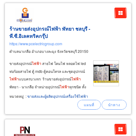
ร้านขายส่งอุปกรณ์ไฟฟ้า พัทยา ชลบุรี -
พี.ซี.อิเลคทริคกรุ๊ป
https://www.pcelectricgroup.com
ตำบลนาเกลือ อำเภอบางละมุง จังหวัดชลบุรี 20150
ขายส่งอุปกรณ์
ไฟฟ้า
สายไฟ โคมไฟ หลอดไฟ led
ท่อร้อยสายไฟ ตู้ mdb ตู้คอนโทรล และชุดอุปกรณ์
ไฟฟ้า
แบบครบวงจร ร้านขายส่งอุปกรณ์
ไฟฟ้า
พัทยา - นาเกลือ จำหน่ายอุปกรณ์
ไฟฟ้า
ทุกชนิด ทั้ง
ปลีก - ส่ง ขาย
เครื่อง
มือช่างพร้อมอุปกรณ์ตัด
หมวดหมู่
:
ขายส่งและผู้ผลิตอุปกรณ์เครื่องใช้ไฟฟ้า
ไฟ รวมถึงหลอดไฟ led เพิ่มแสงสว่าง พร้อมกับราง
ปลั๊กอย่างดี ขายส่ง