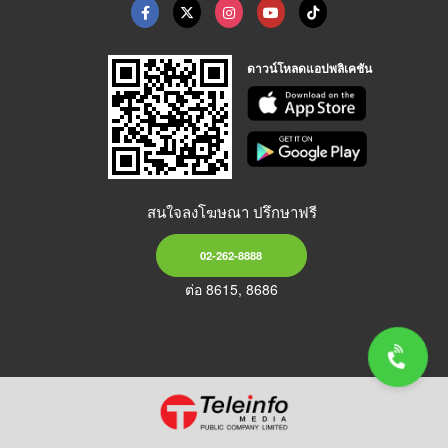
ดาวน์โหลดแอปพลิเคชัน
สนใจลงโฆษณา ปรึกษาฟรี
02-262-8888
ต่อ 8615, 8686