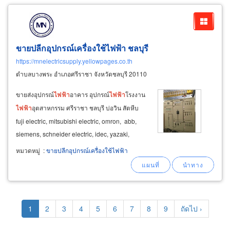
ขายปลีกอุปกรณ์เครื่องใช้ไฟฟ้า ชลบุรี
https://mnelectricsupply.yellowpages.co.th
ตำบลบางพระ อำเภอศรีราชา จังหวัดชลบุรี 20110
ขายส่งอุปกรณ์
ไฟฟ้า
อาคาร อุปกรณ์
ไฟฟ้า
โรงงาน
ไฟฟ้า
อุตสาหกรรม ศรีราชา ชลบุรี บ่อวิน สัตหีบ
fuji electric, mitsubishi electric, omron, abb,
siemens, schneider electric, idec, yazaki,
fuhrer, philips, e-tend, akela, bec, panasonic,
หมวดหมู่
:
ขายปลีกอุปกรณ์เครื่องใช้ไฟฟ้า
nano, t.lug, sec, prysmian, bticino, clipsal,
denco, kjl, tend ราคาถูก
Pagination
Current
1
Page
2
Page
3
Page
4
Page
5
Page
6
Page
7
Page
8
Page
9
Next
ถัดไป ›
page
page