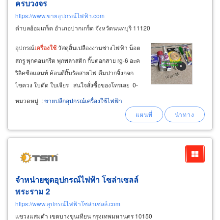
ครบวงจร
https://www.ขายอุปกรณ์ไฟฟ้า.com
ตำบลอ้อมเกร็ด อำเภอปากเกร็ด จังหวัดนนทบุรี 11120
อุปกรณ์
เครื่อง
ใช้
วัสดุสิ้นเปลืองงานช่างไฟฟ้า น็อต
สกรู พุกคอนกรีต พุกพลาสติก กิ๊บตอกสาย rg-6 อะค
ริลิคซีลแลนท์ ค้อนตีกิ๊บรัดสายไฟ คีมปากจิ้งกจก
ไขควง ใบตัด ใบเจียร สนใจสั่งซื้อของโทรเลย 0-
2964-7496, 0-2964-7497, 0-2964-7498
หมวดหมู่
:
ขายปลีกอุปกรณ์เครื่องใช้ไฟฟ้า
จำหน่ายชุดอุปกรณ์ไฟฟ้า โซล่าเซลล์
พระราม 2
https://www.อุปกรณ์ไฟฟ้าโซล่าเซลล์.com
แขวงแสมดำ เขตบางขุนเทียน กรุงเทพมหานคร 10150