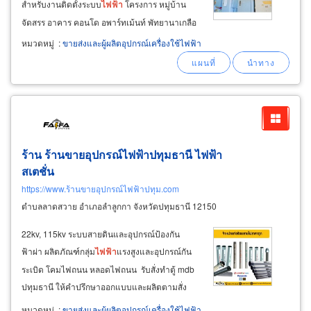
สำหรับงานติดตั้งระบบ
ไฟฟ้า
โครงการ หมู่บ้าน
จัดสรร อาคาร คอนโด อพาร์ทเม้นท์ พัทยานาเกลือ
บางละมุง ชลบุรี สินค้าของร้านเรามีตั้งแต่อุปกรณ์
หมวดหมู่
:
ขายส่งและผู้ผลิตอุปกรณ์เครื่องใช้ไฟฟ้า
ไฟฟ้า
พื้นฐาน สำหรับงานบ้าน และ
เครื่อง
มือช่าง
ผู้รับเหมา งานโครงการต่างๆ ขายส่ง สาย
ไฟฟ้า
ร้าน ร้านขายอุปกรณ์ไฟฟ้าปทุมธานี ไฟฟ้า
สเตชั่น
https://www.ร้านขายอุปกรณ์ไฟฟ้าปทุม.com
ตำบลลาดสวาย อำเภอลำลูกกา จังหวัดปทุมธานี 12150
22kv, 115kv ระบบสายดินและอุปกรณ์ป้องกัน
ฟ้าผ่า ผลิตภัณฑ์กลุ่ม
ไฟฟ้า
แรงสูงและอุปกรณ์กัน
ระเบิด โคมไฟถนน หลอดไฟถนน รับสั่งทำตู้ mdb
ปทุมธานี ให้คำปรึกษาออกแบบและผลิตตามสั่ง
พร้อมงานติดตั้งตู้คอนโทรลด้วยทีมงานที่เชี่ยวชาญ
หมวดหมู่
:
ขายส่งและผู้ผลิตอุปกรณ์เครื่องใช้ไฟฟ้า