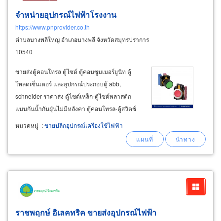
จำหน่ายอุปกรณ์ไฟฟ้าโรงงาน
https://www.pnprovider.co.th
ตำบลบางพลีใหญ่ อำเภอบางพลี จังหวัดสมุทรปราการ
10540
ขายส่งตู้คอนโทรล ตู้ไซด์ ตู้คอนซูมเมอร์ยูนิท ตู้
โหลดเซ็นเตอร์ และอุปกรณ์ประกอบตู้ abb,
schneider ราคาส่ง ตู้ไซด์เหล็ก-ตู้ไซด์พลาสติก
แบบกันน้ำกันฝุ่นไม่มีหลังคา ตู้คอนโทรล-ตู้สวิตช์
บอร์ดเปล่า อุปกรณ์
ไฟฟ้า
mccb, acb, mcbs, clmd,
หมวดหมู่
:
ขายปลีกอุปกรณ์เครื่องใช้ไฟฟ้า
elcb, magnetic contactor, power meter สำหรับ
งานประกอบตู้สวิตช์บอร์ด-ตู้คอนโทรล
ราชพฤกษ์ อิเลคทริค ขายส่งอุปกรณ์ไฟฟ้า