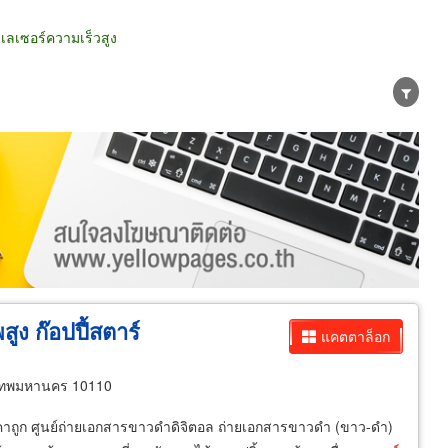
ลเซอร์ความเร็วสูง
น่าย
ผู้ส่งออก/นำเข้า
ธุรกิจบริการ
พ
สูง
ก๊อปปี้สตาร์
แคตตาล็อก
งเทพมหานคร 10110
าคาถูก ศูนย์ถ่ายเอกสารขาวดำดิจิตอล ถ่ายเอกสารขาวดำ (ขาว-ดำ)