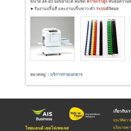
ขนาด a4-a3 ย่อขยายได้ คมชัด
ความเร็ว
สูง
ทันต่อความต้
►รับงานปริ้นสี และงานปริ้นขาว-ดำ​
ระบบ
ดิจิตอล
หมวดหมู่
:
บริการถ่ายเอกสาร
เกี่ยวกับเ
ประวัติควา
นโยบายควา
ไทยแลนด์ เยลโล่เพจเจส