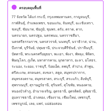
ครอบคลุมพื้นที่
77 จังหวัด ได้แก่ กระบี่, กรุงเทพมหานคร, กาญจนบุรี,
กาฬสินธุ์, กำแพงเพชร, ขอนแก่น, จันทบุรี, ฉะเชิงเทรา,
ชลบุรี, ชัยนาท, ชัยภูมิ, ชุมพร, ตรัง, ตราด, ตาก,
นครนายก, นครปฐม, นครพนม, นครราชสีมา,
นครศรีธรรมราช, นครสวรรค์, นนทบุรี, นราธิวาส, น่าน,
บึงกาฬ, บุรีรัมย์, ปทุมธานี, ประจวบคีรีขันธ์, ปราจีนบุรี,
ปัตตานี, พระนครศรีอยุธยา, พะเยา, พังงา, พัทลุง, พิจิตร,
พิษณุโลก, ภูเก็ต, มหาสารคาม, มุกดาหาร, ยะลา, ยโสธร,
ระนอง, ระยอง, ราชบุรี, ร้อยเอ็ด, ลพบุรี, ลำปาง, ลำพูน,
ศรีสะเกษ, สกลนคร, สงขลา, สตูล, สมุทรปราการ,
สมุทรสงคราม, สมุทรสาคร, สระบุรี, สระแก้ว, สิงห์บุรี,
สุพรรณบุรี, สุราษฎร์ธานี, สุรินทร์, สุโขทัย, หนองคาย,
หนองบัวลำภู, อำนาจเจริญ, อุดรธานี, อุตรดิตถ์, อุทัยธานี,
อุบลราชธานี, อ่างทอง, เชียงราย, เชียงใหม่, เพชรบุรี,
เพชรบูรณ์, เลย, แพร่, แม่ฮ่องสอน