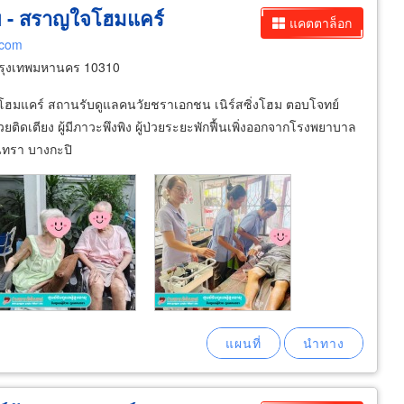
เทพ - สราญใจโฮมแคร์
แคตตาล็อก
พ.com
กรุงเทพมหานคร 10310
ใจโฮมแคร์ สถานรับดูแลคนวัยชราเอกชน เนิร์สซิ่งโฮม ตอบโจทย์
วยติดเตียง ผู้มีภาวะพึงพิง ผู้ป่วยระยะพักฟื้นเพิ่งออกจากโรงพยาบาล
ินทรา บางกะปิ