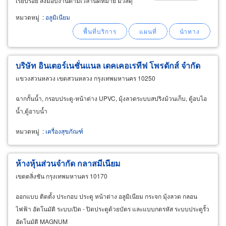
เรียบร้อย ส่งมอบงานตามเวลานัดหมาย มีวัสดุ
หลายเกรดให้เลือกตามงบประมาณ รับประกันและ
หมวดหมู่
:
อลูมิเนียม
รับผิดชอบทุกผลงานการติดตั้ง งานติดตั้ง
ประตูกระจกอลูมิเนียม
บริษัท อินเตอร์เนชั่นแนล เดคเคอเรทีฟ โพรดักส์ จำกัด
แขวงสวนหลวง เขตสวนหลวง กรุงเทพมหานคร 10250
ฉากกั้นน้ำ, กรอบประตู-หน้าต่าง UPVC, มุ้งลวดระบบสปริงม้วนเก็บ, ตู้อบไอ
น้ำ,ตู้อาบน้ำ
หมวดหมู่
:
เครื่องสุขภัณฑ์
ห้างหุ้นส่วนจำกัด กลาสมีเนียม
เขตตลิ่งชัน กรุงเทพมหานคร 10170
ออกแบบ ติดตั้ง ประกอบ ประตู หน้าต่าง อลูมิเนียม กระจก มุ้งลวด กลอน
ไฟฟ้า อัตโนมัติ ระบบเปิด - ปิดประตูด้วยบัตร และแบบกดรหัส ระบบประตูรั้ว
อัตโนมัติ MAGNUM