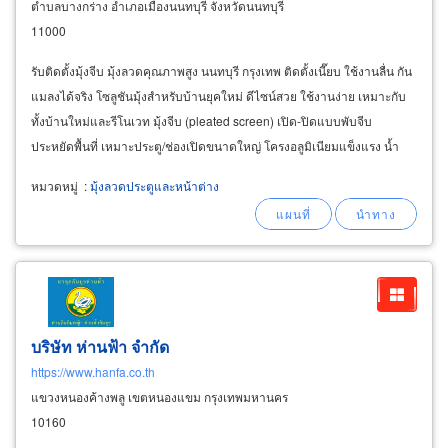
ตำบลบางกร่าง อำเภอเมืองนนทบุรี จังหวัดนนทบุรี
11000
รับติดตั้งมุ้งจีบ มุ้งลวดคุณภาพสูง นนทบุรี กรุงเทพ ติดตั้งเนี๊ยบ ใช้งานลื่น กัน
แมลงได้จริง โซลูชันมุ้งสำหรับบ้านยุคใหม่ ดีไซน์สวย ใช้งานง่าย เหมาะกับ
ทั้งบ้านใหม่และรีโนเวท มุ้งจีบ (pleated screen) เปิด-ปิดแบบพับจีบ
ประหยัดพื้นที่ เหมาะประตู/ช่องเปิดขนาดใหญ่ โครงอลูมิเนียมแข็งแรง น้ำ
หนักเบา ไม่เป็นสนิม
หมวดหมู่
:
มุ้งลวดประตูและหน้าต่าง
บริษัท ห่านฟ้า จำกัด
https://www.hanfa.co.th
แขวงหนองค้างพลู เขตหนองแขม กรุงเทพมหานคร
10160