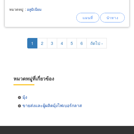
หมวดหมู่
:
อลูมิเนียม
Pagination
Current
1
Page
2
Page
3
Page
4
Page
5
Page
6
Next
ถัดไป ›
page
page
หมวดหมู่ที่เกี่ยวข้อง
มุ้ง
ขายส่งและผู้ผลิตมุ้งไฟเบอร์กลาส