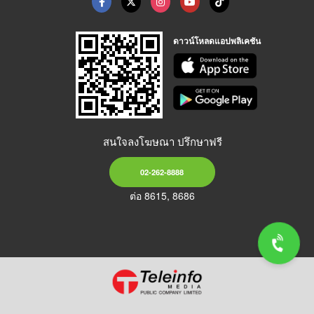
ดาวน์โหลดแอปพลิเคชัน
สนใจลงโฆษณา ปรึกษาฟรี
02-262-8888
ต่อ 8615, 8686