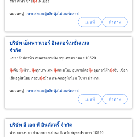
สีดำ สีเทา ขาย
มุ้ง
ไฟเบอร์
หมวดหมู่
:
ขายส่งและผู้ผลิตมุ้งไฟเบอร์กลาส
บริษัท เอ็มพาวเวอร์ อินเตอร์เนชั่นแนล
จำกัด
แขวงลำปลาทิว เขตลาดกระบัง กรุงเทพมหานคร 10520
มุ้ง
จีบ
มุ้ง
ม้วน
มุ้ง
ทุกประเภท
มุ้ง
กันขโมย อุปกรณ์ล้อ
มุ้ง
อุปกรณ์ผ้า
มุ้ง
จีบ เชือก
เส้นอลูมิเนียม กรอบ
มุ้ง
ม้วน กระจกอลูมิเนียม โซฟา ผ้าม่าน
หมวดหมู่
:
ขายส่งและผู้ผลิตมุ้งไฟเบอร์กลาส
บริษัท อี เอส พี อินดัสตรี้ จำกัด
ตำบลบางปลา อำเภอบางเสาธง จังหวัดสมุทรปราการ 10540