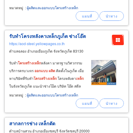
โครงหลังคา
เหล็ก
พีอีบี ห้างหุ้นส่วนจำกัด ดับบลิวซี
หมวดหมู่
:
ผู้ผลิตและออกแบบโครงสร้างเหล็ก
คอนสตรัคชั่น 2013 บริการครบจบในที่เดียว
สำหรับงาน
โครงสร้าง
เหล็ก
สำเร็จรูป
รับทำโครงหลังคาเหล็กภูเก็ต ช่างโอ๊ต
https://aod-steel.yellowpages.co.th
ตำบลฉลอง อำเภอเมืองภูเก็ต จังหวัดภูเก็ต 83130
รับทำ
โครงสร้าง
เหล็ก
หลังคา มาตรฐานวิศวกรรม
บริการครบวงจร
ออกแบบ
ผลิต
ติดตั้งในภูเก็ต เมื่อ
หาบริษัทที่รับทำ
โครงสร้าง
เหล็ก
โครงหลังคา
เหล็ก
ในจังหวัดภูเก็ต แนะนำช่างโอ็ต บริษัท โอ๊ต สตีล
ดีไซน์ จำกัด เป็น
ผู้
ให้บริการด้าน
โครงสร้าง
เหล็ก
หมวดหมู่
:
ผู้ผลิตและออกแบบโครงสร้างเหล็ก
โดยเฉพาะ มีศักยภาพความพร้อมทุกขั้นตอน ตั้งแต่
งาน
ออกแบบ
ดีไซน์ที่สวยงาม
สากลการช่าง เหล็กดัด
ตำบลบ้านสวน อำเภอเมืองชลบุรี จังหวัดชลบุรี 20000