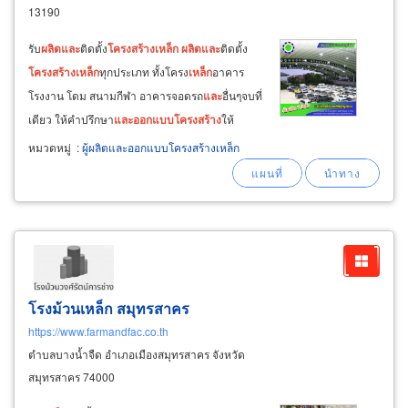
13190
รับ
ผลิต
และ
ติดตั้ง
โครงสร้าง
เหล็ก
ผลิต
และ
ติดตั้ง
โครงสร้าง
เหล็ก
ทุกประเภท ทั้งโครง
เหล็ก
อาคาร
โรงงาน โดม สนามกีฬา อาคารจอดรถ
และ
อื่นๆจบที่
เดียว ให้คำปรึกษา
และ
ออกแบบ
โครงสร้าง
ให้
เหมาะกับการใช้งานจริง พร้อม
ผลิต
ชิ้นงาน ในแบบ
หมวดหมู่
:
ผู้ผลิตและออกแบบโครงสร้างเหล็ก
ที่ลูกค้าอยากได้ ดูแลงานก่อสร้างครบวงจร ตั้งแต่
เริ่มจนจบ ไม่ทิ้งงาน มีโรงงาน
ผลิต
เอง
โรงม้วนเหล็ก สมุทรสาคร
https://www.farmandfac.co.th
ตำบลบางน้ำจืด อำเภอเมืองสมุทรสาคร จังหวัด
สมุทรสาคร 74000