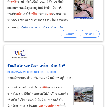
ดัด
เหล็ก
รางน้ำ ดัดไอบีม(i-beam) ดัดเอช-บีม(h-
beam) ท่อเคสซิ่ง(casing ยินดีให้คำปรึกษาเรื่อง
การดัด
เหล็ก
เราใช้
เหล็ก
คุณภาพ
และ
ขนาดความ
หนาตรงตามข้อตกลง ตรวจวัดความโค้งตรงองศา
ที่ต้องการ
และ
บริการจัดส่งชิ้นงาน ทำไมต้องเลือก
หมวดหมู่
:
ผู้ผลิตและออกแบบโครงสร้างเหล็ก
บริการดัดโค้ง
เหล็ก
กับเรา?
รับผลิตโครงหลังคาเหล็ก - ดับบลิวซี
https://www.wc-construction2013.com
ตำบลวิหารแดง อำเภอวิหารแดง จังหวัดสระบุรี 18150
ทน แกร่ง ตรงสเปค กำลังการ
ผลิต
สูง ตรงเวลา
ราคาโรงงาน มีทีมวิศวกรคอยให้คำปรึกษาแนะนำ
เพิ่มเติม มีบริการขนส่งถึงที่หน้างาน รวดเร็วใน
จังหวัดภาคกลาง รับเหมา
ออกแบบ
ผลิต
และ
ติดตั้ง