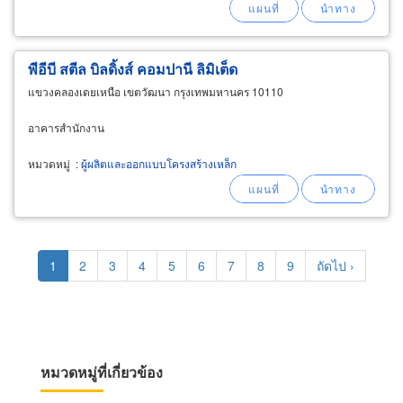
พีอีบี สตีล บิลดิ้งส์ คอมปานี ลิมิเต็ด
แขวงคลองเตยเหนือ เขตวัฒนา กรุงเทพมหานคร 10110
อาคารสำนักงาน
หมวดหมู่
:
ผู้ผลิตและออกแบบโครงสร้างเหล็ก
Pagination
Current
1
Page
2
Page
3
Page
4
Page
5
Page
6
Page
7
Page
8
Page
9
Next
ถัดไป ›
page
page
หมวดหมู่ที่เกี่ยวข้อง