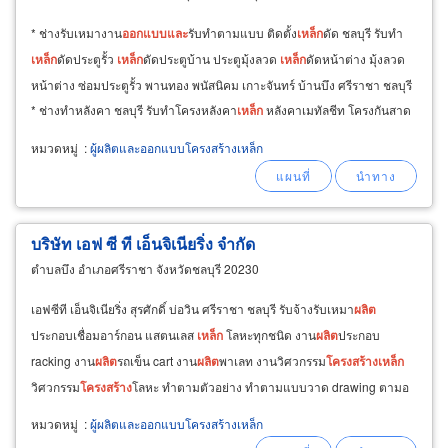
* ช่างรับเหมางาน
ออกแบบ
และ
รับทำตามแบบ ติดตั้ง
เหล็ก
ดัด ชลบุรี รับทำ
เหล็ก
ดัดประตูรั้ว
เหล็ก
ดัดประตูบ้าน ประตูมุ้งลวด
เหล็ก
ดัดหน้าต่าง มุ้งลวด
หน้าต่าง ซ่อมประตูรั้ว พานทอง พนัสนิคม เกาะจันทร์ บ้านบึง ศรีราชา ชลบุรี
* ช่างทำหลังคา ชลบุรี รับทำโครงหลังคา
เหล็ก
หลังคาเมทัลชีท โครงกันสาด
ติดตั้งหลังคาเมทัลชีท
หมวดหมู่
:
ผู้ผลิตและออกแบบโครงสร้างเหล็ก
บริษัท เอฟ ซี ที เอ็นจิเนียริ่ง จำกัด
ตำบลบึง อำเภอศรีราชา จังหวัดชลบุรี 20230
เอฟซีที เอ็นจิเนียริ่ง สุรศักดิ์ บ่อวิน ศรีราชา ชลบุรี รับจ้างรับเหมา
ผลิต
ประกอบเชื่อมอาร์กอน แสตนเลส
เหล็ก
โลหะทุกชนิด งาน
ผลิต
ประกอบ
racking งาน
ผลิต
รถเข็น cart งาน
ผลิต
พาเลท งานวิศวกรรม
โครงสร้าง
เหล็ก
วิศวกรรม
โครงสร้าง
โลหะ ทำตามตัวอย่าง ทำตามแบบวาด drawing ตามอ
อเดอร์ลูกค้า สุรศักดิ์ เครือสหพัฒน์ หนองขาม
หมวดหมู่
:
ผู้ผลิตและออกแบบโครงสร้างเหล็ก