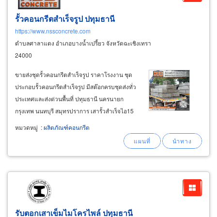
รั้วคอนกรีตสำเร็จรูป ปทุมธานี
https://www.nssconcrete.com
ตำบลศาลาแดง อำเภอบางน้ำเปรี้ยว จังหวัดฉะเชิงเทรา
24000
ขายส่งชุดรั้วคอนกรีตสำเร็จรูป ราคาโรงงาน ชุด
ประกอบรั้วคอนกรีตสำเร็จรูป มีสต๊อกครบชุดส่งทั่ว
ประเทศและส่งด่วนพื้นที่ ปทุมธานี นครนายก
กรุงเทพ นนทบุรี สมุทรปราการ เสารั้วสำเร็จไอ15
เสาเข้ามุมทำรั้วสำเร็จรูป แผ่นรั้วสำเร็จยาว 2.92
หมวดหมู่
:
ผลิตภัณฑ์คอนกรีต
เมตร และแผ่นรั้วสำเร็จยาว 2.42 เมตร แผ่นทับหลัง
ตัว t และแผ่นทับหลังตัว
รับตอกเสาเข็มไมโครไพล์ ปทุมธานี