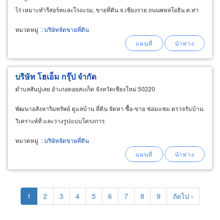
ไร่ เหมาะทำรีสอร์ทและโรงแรม, ขายที่ดิน จ.เชียงราย ถนนพหลโยธิน ต.ท่า
สุด ใกล้แม่ฟ้าหลวง ห่างสนามบิน 14 กม.
หมวดหมู่
:
บริษัทจัดขายที่ดิน
บริษัท โฮเอ็ม กรุ๊ป จำกัด
ตำบลสันปูเลย อำเภอดอยสะเก็ด จังหวัดเชียงใหม่ 50220
พัฒนาอสังหาริมทรัพย์ ดูแลบ้าน ที่ดิน จัดหา ซื้อ-ขาย ซ่อมแซม ตรวจรับบ้าน
วิเคราะห์ที่ และวางรูปแบบโครงการ
หมวดหมู่
:
บริษัทจัดขายที่ดิน
Pagination
Current
1
Page
2
Page
3
Page
4
Page
5
Page
6
Page
7
Page
8
Page
9
Next
ถัดไป ›
page
page