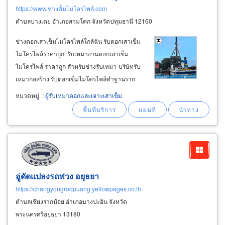
https://www.ช่างตั้มไมโครไพล์.com
ตำบลบางเตย อำเภอสามโคก จังหวัดปทุมธานี 12160
ช่างตอกเสาเข็มไมโครไพล์ใกล้ฉัน รับตอกเสาเข็ม
ไมโครไพล์ราคาถูก รับเหมางานตอกเสาเข็ม
ไมโครไพล์ ราคาถูก สำหรับช่างรับเหมา-บริษัทรับ
เหมาก่อสร้าง รับตอกเข็มไมโครไพล์ทำฐานราก
งานต่อเติมบ้าน-ต่อเติมอาคาร ต่อเติมครัว-ต่อเติม
หมวดหมู่
:
ผู้รับเหมาตอกและเจาะเสาเข็ม
ขยายห้อง-ต่อเติมโรงรถหน้าบ้าน งานเสริมแรง
ฐานรากด้วยเสาเข็มไอไมโครไพล์ ไอ
อู่ดัดแปลงรถพ่วง อยุธยา
https://changyongrodpuang.yellowpages.co.th
ตำบลเชียงรากน้อย อำเภอบางปะอิน จังหวัด
พระนครศรีอยุธยา 13180