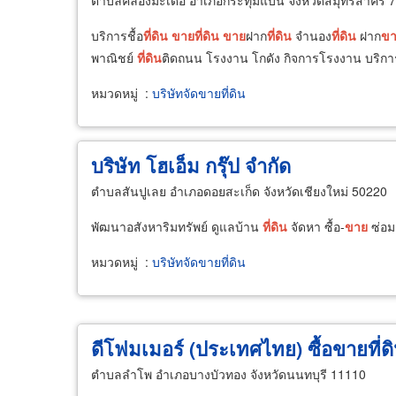
ตำบลคลองมะเดื่อ อำเภอกระทุ่มแบน จังหวัดสมุทรสาคร 
บริการชื้อ
ที่ดิน
ขาย
ที่ดิน
ขาย
ฝาก
ที่ดิน
จำนอง
ที่ดิน
ฝาก
ข
พาณิชย์
ที่ดิน
ติดถนน โรงงาน โกดัง กิจการโรงงาน บริการขอ
หมวดหมู่
:
บริษัทจัดขายที่ดิน
บริษัท โฮเอ็ม กรุ๊ป จำกัด
ตำบลสันปูเลย อำเภอดอยสะเก็ด จังหวัดเชียงใหม่ 50220
พัฒนาอสังหาริมทรัพย์ ดูแลบ้าน
ที่ดิน
จัดหา ซื้อ-
ขาย
ซ่อม
หมวดหมู่
:
บริษัทจัดขายที่ดิน
ดีโฟมเมอร์ (ประเทศไทย) ซื้อขายที่ด
ตำบลลำโพ อำเภอบางบัวทอง จังหวัดนนทบุรี 11110