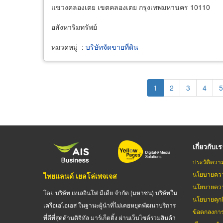
แขวงคลองเตย เขตคลองเตย กรุงเทพมหานคร 10110
อสังหาริมทรัพย์
หมวดหมู่
:
บริษัทจัดขายที่ดิน
Pagination
Current
1
Page
2
Page
3
Page
4
P
5
page
เกี่ยวกับเ
ประวัติควา
นโยบายควา
ไทยแลนด์ เยลโล่เพจเจส
นโยบายควา
โดย บริษัท เทเลอินโฟ มีเดีย จำกัด (มหาชน) บริษัทใน
นโยบายคุกกี
เครือเอไอเอส ในฐานะผู้นำที่ไม่เคยหยุดพัฒนาบริการ
ข้อตกลงกา
ที่ดีที่สุดด้านดิจิทัล มาร์เก็ตติ้ง ผ่านเว็บไซต์รวมสินค้า