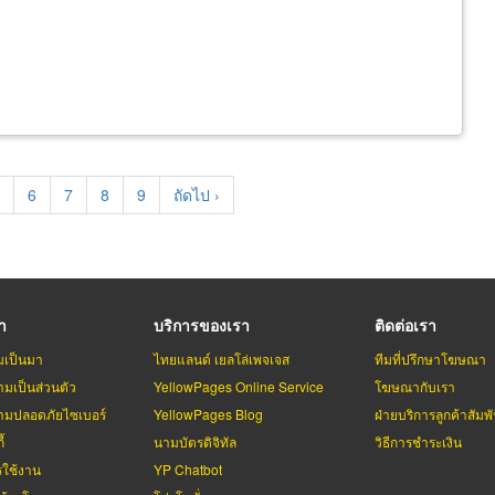
age
Page
6
Page
7
Page
8
Page
9
Next
ถัดไป ›
page
รา
บริการของเรา
ติดต่อเรา
มเป็นมา
ไทยแลนด์ เยลโล่เพจเจส
ทีมที่ปรึกษาโฆษณา
มเป็นส่วนตัว
YellowPages Online Service
โฆษณากับเรา
มปลอดภัยไซเบอร์
YellowPages Blog
ฝ่ายบริการลูกค้าสัมพั
้
นามบัตรดิจิทัล
วิธีการชำระเงิน
รใช้งาน
YP Chatbot