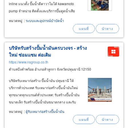
inline แนวตั้ง ปั๊มน้ำดีคาวาโมโต้ kawamoto
pump จำหน่าย ติดตั้งและบริการปั๊มดูดน้ำเสีย
อาคารและปั๊มดูดน้ำเสียอุตสาหกรรม ปั๊มดูดน้ำเสีย-
หมวดหมู่
:
ระบบและอุปกรณ์บำบัดน้ำ
ดูดโคลน ปั๊มซับเมอร์สซูรูมิ tsurumi submersible
pump
บริษัทรับสร้างปั้มน้ำมันครบวงจร - สร้าง
ใหม่ ซ่อมแซม ต่อเติม
https://www.nsgroup.co.th
ตำบลบึงคำพร้อย อำเภอลำลูกกา จังหวัดปทุมธานี 12150
บริษัทรับเหมาก่อสร้าง ปั๊มน้ำมัน ปทุมธานี ให้
บริการทั่วประเทศ รับเหมาก่อสร้างปั๊มน้ำมันใหม่
ทุกขนาดทุกแบรนด์ทั่วประเทศ: รับสร้างปั๊มน้ำมัน
ขนาดเล็ก รับสร้างปั๊มน้ำมันขนาดกลาง และรับ
สร้างปั๊มน้ำมันขนาดใหญ่ที่มีสถานีชาร์จไฟรถ ev
หมวดหมู่
:
ผู้รับเหมาก่อสร้างปั๊มน้ำมัน
สร้างได้ครบทุกอย่างในปั๊มเดียว สร้างปั๊ม pt,
bangchak, ptt, caltex, shell