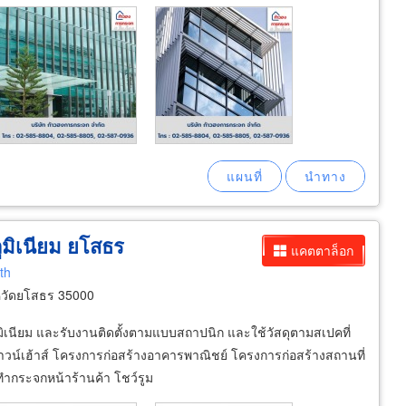
ูมิเนียม ยโสธร
แคตตาล็อก
th
หวัดยโสธร 35000
ูมิเนียม และรับงานติดตั้งตามแบบสถาปนิก และใช้วัสดุตามสเปคที่
ทาวน์เฮ้าส์ โครงการก่อสร้างอาคารพาณิชย์ โครงการก่อสร้างสถานที่
ำกระจกหน้าร้านค้า โชว์รูม