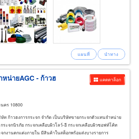
ำหน่ายAGC - ก้าวฮ
แคตตาล็อก
หานคร 10800
ิษัท ก้าวฮงการกระจก จำกัด เป็นบริษัทขายกระจกตัวแทนจำหน่าย
ะจกนิรภัย กระจกเคลือบผิวโลว์-อี กระจกเคลือบผิวซอฟท์โค้ท
ะจกงานตกแต่งภายใน มีสินค้าในสต็อกพร้อมส่งบางรายการ