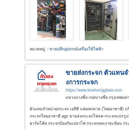
หมวดหมู่
:
ขายปลีกอุปกรณ์เครื่องใช้ไฟฟ้า
ขายส่งกระจก ตัวแทนจ
งการกระจก
https://www.kowhongglass.com
แขวงบางซื่อ เขตบางซื่อ กรุงเทพม
ตัวแทนจำหน่ายกระจก เอจีซี แฟลทกลาส (ไทยอาซาฮี) บร
กระจกไทยอาซาฮี agc ขายส่งกระจกโฟลต กระจกแปรรูป กร
ฮาร์ดโค้ท กระจกป้องกันเปลวไฟ กระจกลดเงาสะท้อน กร