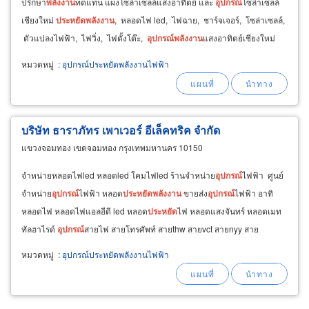
ปรึกษา
พลังงาน
ทดแทน แผงโซล่าเซลล์แสงอาทิตย์ และ
อุปกรณ์
โซล่าเซลล์
เชียงใหม่
ประหยัด
พลังงาน
, หลอดไฟ led, ไฟฉาย, ชาร์จเจอร์, โซล่าเซลล์,
ตัวแปลงไฟฟ้า, ไฟวิ่ง, ไฟตั้งโต๊ะ,
อุปกรณ์
พลังงาน
แสงอาทิตย์เชียงใหม่
หมวดหมู่
:
อุปกรณ์ประหยัดพลังงานไฟฟ้า
บริษัท ธาราภัทร เพาเวอร์ อีเล็คทริค จำกัด
แขวงจอมทอง เขตจอมทอง กรุงเทพมหานคร 10150
จำหน่ายหลอดไฟled หลอดled โคมไฟled ร้านจำหน่าย
อุปกรณ์
ไฟฟ้า ศูนย์
จำหน่าย
อุปกรณ์
ไฟฟ้า หลอด
ประหยัด
พลังงาน
ขายส่ง
อุปกรณ์
ไฟฟ้า อาทิ
หลอดไฟ หลอดไฟแอลอีดี led หลอด
ประหยัด
ไฟ หลอดแสงจันทร์ หลอดเมท
ทัลฮาไรด์
อุปกรณ์
สายไฟ สายโทรศัพท์ สายthw สายvct สายnyy สาย
คอนโทรล สายvaf สายvmm เบรคเกอร์ เบรคเกอร์กันไฟดูด
หมวดหมู่
:
อุปกรณ์ประหยัดพลังงานไฟฟ้า