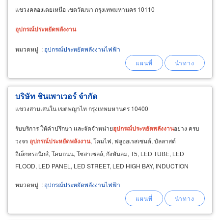
แขวงคลองเตยเหนือ เขตวัฒนา กรุงเทพมหานคร 10110
อุปกรณ์
ประหยัด
พลังงาน
หมวดหมู่
:
อุปกรณ์ประหยัดพลังงานไฟฟ้า
บริษัท ชินเพาเวอร์ จำกัด
แขวงสามเสนใน เขตพญาไท กรุงเทพมหานคร 10400
รับบริการ ให้คำปรึกษา เเละจัดจำหน่าย
อุปกรณ์
ประหยัด
พลังงาน
อย่าง ครบ
วงจร
อุปกรณ์
ประหยัด
พลังงาน
, โคมไฟ, ฟลูออเรสเซนต์, บัลลาสต์
อิเล็กทรอนิกส์, โคมถนน, โซล่าเซลล์, กังหันลม, T5, LED TUBE, LED
FLOOD, LED PANEL, LED STREET, LED HIGH BAY, INDUCTION
LAMP
หมวดหมู่
:
อุปกรณ์ประหยัดพลังงานไฟฟ้า