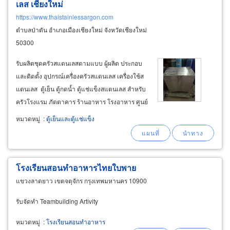
เลส เชียงใหม่
https://www.thaistainlessargon.com
ตำบลป่าตัน อำเภอเมืองเชียงใหม่ จังหวัดเชียงใหม่
50300
รับผลิตชุดครัวสแตนเลสตามแบบ ผู้ผลิต ประกอบ
และติดตั้ง อุปกรณ์เครื่องครัวสแตนเลส เครื่องใช้ส
แตนเลส ตู้เย็น ตู้กดน้ำ ตู้แช่แข็งสแตนเลส สำหรับ
ครัวโรงแรม ภัตตาคาร ร้านอาหาร โรงอาหาร ศูนย์
อาหาร ฟู้ดเซ็นเตอร์ ฟู้ดคอร์ท ครัวจีน ครัวไทย ครัว
หมวดหมู่
:
ตู้เย็นและตู้แช่แข็ง
ยุโรป ห้องเย็น และอุปกรณ์ของใช้ เครื่องใช้สแตน
เลส
โรงเรียนสอนทำอาหารไทยใบพาย
แขวงลาดยาว เขตจตุจักร กรุงเทพมหานคร 10900
รับจัดทำ Teambuilding Artivity
หมวดหมู่
:
โรงเรียนสอนทำอาหาร