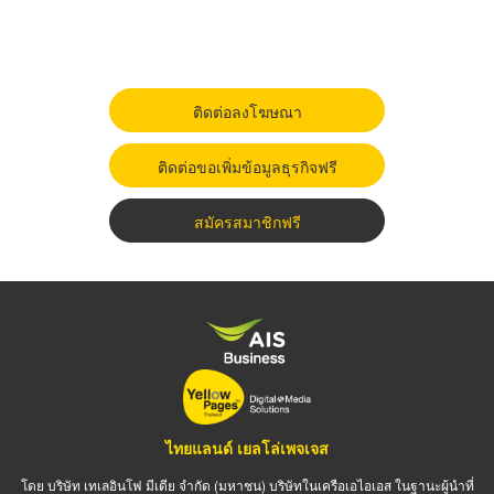
ติดต่อลงโฆษณา
ติดต่อขอเพิ่มข้อมูลธุรกิจฟรี
สมัครสมาชิกฟรี
ไทยแลนด์ เยลโล่เพจเจส
โดย บริษัท เทเลอินโฟ มีเดีย จำกัด (มหาชน) บริษัทในเครือเอไอเอส ในฐานะผู้นำที่