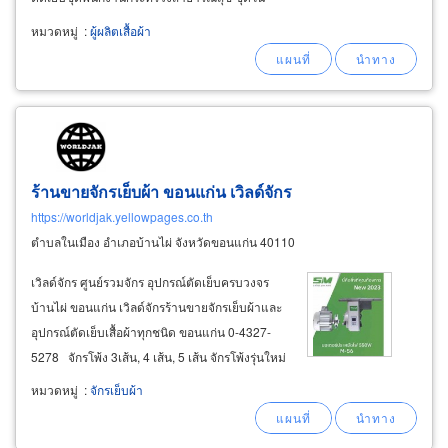
พิธีการ จำหน่ายชุดนักศึกษาราคาส่ง ชุดพนักงาน
หมวดหมู่
:
ผู้ผลิตเสื้อผ้า
บริษัท ชุดพนักงานโรงงาน ชุดข้าราชการ, เสื้อกา
วน์, เสื้อสาธารณสุข
ร้านขายจักรเย็บผ้า ขอนแก่น เวิลด์จักร
https://worldjak.yellowpages.co.th
ตำบลในเมือง อำเภอบ้านไผ่ จังหวัดขอนแก่น 40110
เวิลด์จักร ศูนย์รวมจักร อุปกรณ์ตัดเย็บครบวงจร
บ้านไผ่ ขอนแก่น เวิลด์จักรร้านขายจักรเย็บผ้าและ
อุปกรณ์ตัดเย็บเสื้อผ้าทุกชนิด ขอนแก่น 0-4327-
5278 จักรโพ้ง 3เส้น, 4 เส้น, 5 เส้น จักรโพ้งรุ่นใหม่
มอเตอร์ระบบไดเร็คไดร์ฟ ประหยัดไฟถึง 70% มี
หมวดหมู่
:
จักรเย็บผ้า
ระบบตัดด้ายอัตโนมัติ ช่วยให้งานเร็วขึ้นถึง 30%