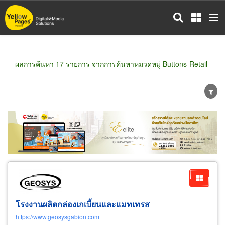
ข้าม
ไป
ยัง
เนื้อหา
หลัก
ผลการค้นหา 17 รายการ จากการค้นหาหมวดหมู่ Buttons-Retail
ขายส่ง
ขายปลีก
ผู้ผลิต
ตัวแทนจัดจำหน่าย
ผู้ส่งออก/นำเข้า
ธุรกิจบริการ
โรงงานผลิตกล่องเกเบี้ยนและแมทเทรส
https://www.geosysgabion.com