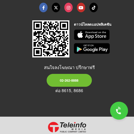
ดาวน์โหลดแอปพลิเคชัน
สนใจลงโฆษณา ปรึกษาฟรี
02-262-8888
ต่อ 8615, 8686