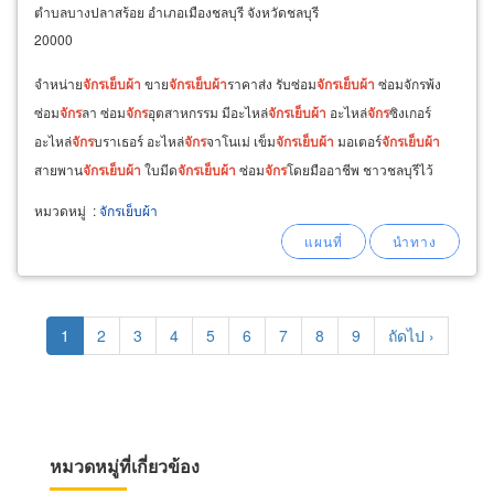
ตำบลบางปลาสร้อย อำเภอเมืองชลบุรี จังหวัดชลบุรี
20000
จำหน่าย
จักร
เย็บ
ผ้า
ขาย
จักร
เย็บ
ผ้า
ราคาส่ง รับซ่อม
จักร
เย็บ
ผ้า
ซ่อมจักรพ้ง
ซ่อม
จักร
ลา ซ่อม
จักร
อุตสาหกรรม มีอะไหล่
จักร
เย็บ
ผ้า
อะไหล่
จักร
ซิงเกอร์
อะไหล่
จักร
บราเธอร์ อะไหล่
จักร
จาโนเม่ เข็ม
จักร
เย็บ
ผ้า
มอเตอร์
จักร
เย็บ
ผ้า
สายพาน
จักร
เย็บ
ผ้า
ใบมีด
จักร
เย็บ
ผ้า
ซ่อม
จักร
โดยมืออาชีพ ชาวชลบุรีไว้
วางใจมานานกว่า 50 ปี
หมวดหมู่
:
จักรเย็บผ้า
Pagination
Current
1
Page
2
Page
3
Page
4
Page
5
Page
6
Page
7
Page
8
Page
9
Next
ถัดไป ›
page
page
หมวดหมู่ที่เกี่ยวข้อง