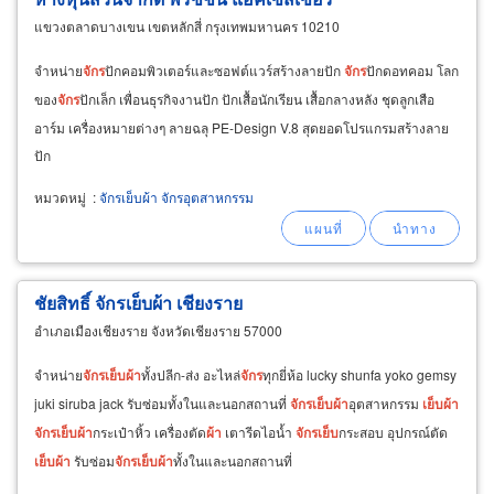
แขวงตลาดบางเขน เขตหลักสี่ กรุงเทพมหานคร 10210
จำหน่าย
จักร
ปักคอมพิวเตอร์และซอฟต์แวร์สร้างลายปัก
จักร
ปักดอทคอม โลก
ของ
จักร
ปักเล็ก เพื่อนธุรกิจงานปัก ปักเสื้อนักเรียน เสื้อกลางหลัง ชุดลูกเสือ
อาร์ม เครื่องหมายต่างๆ ลายฉลุ PE-Design V.8 สุดยอดโปรแกรมสร้างลาย
ปัก
หมวดหมู่
:
จักรเย็บผ้า จักรอุตสาหกรรม
ชัยสิทธิ์ จักรเย็บผ้า เชียงราย
อำเภอเมืองเชียงราย จังหวัดเชียงราย 57000
จำหน่าย
จักร
เย็บ
ผ้า
ทั้งปลีก-ส่ง อะไหล่
จักร
ทุกยี่ห้อ lucky shunfa yoko gemsy
juki siruba jack รับซ่อมทั้งในและนอกสถานที่
จักร
เย็บ
ผ้า
อุตสาหกรรม
เย็บ
ผ้า
จักร
เย็บ
ผ้า
กระเป๋าหิ้ว เครื่องตัด
ผ้า
เตารีดไอน้ำ
จักร
เย็บ
กระสอบ อุปกรณ์ตัด
เย็บ
ผ้า
รับซ่อม
จักร
เย็บ
ผ้า
ทั้งในและนอกสถานที่