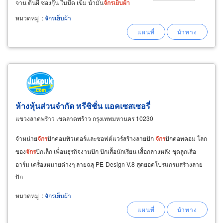
จาน ตีนผี ซองกุ๊น ใบมีด เข็ม น้ำมัน
จักร
เย็บ
ผ้า
ขอนแก่น ขายส่ง ขายปลีก อุปกรณ์
เย็บ
ปักถักร้อย
หมวดหมู่
:
จักรเย็บผ้า
นานาชนิดเวิลด์
จักร
ขอนแก่น เช่น
ผ้า
ด้าย
เย็บ
ผ้า
ห้างหุ้นส่วนจำกัด พรีซิชั่น แอคเซสเซอรี่
แขวงลาดพร้าว เขตลาดพร้าว กรุงเทพมหานคร 10230
จำหน่าย
จักร
ปักคอมพิวเตอร์และซอฟต์แวร์สร้างลายปัก
จักร
ปักดอทคอม โลก
ของ
จักร
ปักเล็ก เพื่อนธุรกิจงานปัก ปักเสื้อนักเรียน เสื้อกลางหลัง ชุดลูกเสือ
อาร์ม เครื่องหมายต่างๆ ลายฉลุ PE-Design V.8 สุดยอดโปรแกรมสร้างลาย
ปัก
หมวดหมู่
:
จักรเย็บผ้า