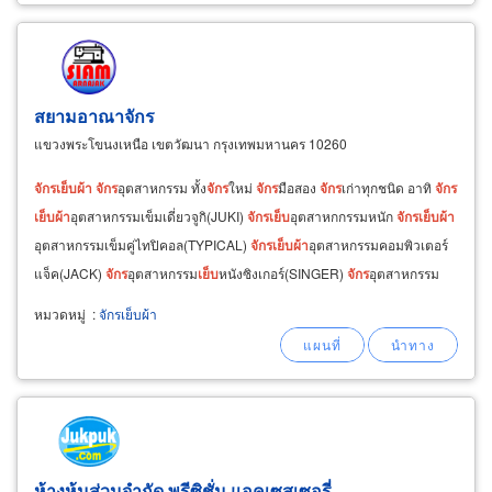
สยามอาณาจักร
แขวงพระโขนงเหนือ เขตวัฒนา กรุงเทพมหานคร 10260
จักร
เย็บ
ผ้า
จักร
อุตสาหกรรม ทั้ง
จักร
ใหม่
จักร
มือสอง
จักร
เก่าทุกชนิด อาทิ
จักร
เย็บ
ผ้า
อุตสาหกรรมเข็มเดี่ยวจูกิ(JUKI)
จักร
เย็บ
อุตสาหกกรรมหนัก
จักร
เย็บ
ผ้า
อุตสาหกรรมเข็มคู่ไทปิคอล(TYPICAL)
จักร
เย็บ
ผ้า
อุตสาหกรรมคอมพิวเตอร์
แจ็ค(JACK)
จักร
อุตสาหกรรม
เย็บ
หนังซิงเกอร์(SINGER)
จักร
อุตสาหกรรม
กะโหลกใหญ่เจมซี่(GEMSY
หมวดหมู่
:
จักรเย็บผ้า
ห้างหุ้นส่วนจำกัด พรีซิชั่น แอคเซสเซอรี่