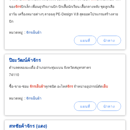
ของ
จักร
ปักเล็ก เพื่อนธุรกิจงานปัก ปักเสื้อนักเรียน เสื้อกลางหลัง ชุดลูกเสือ
อาร์ม เครื่องหมายต่างๆ ลายฉลุ PE-Design V.8 สุดยอดโปรแกรมสร้างลาย
ปัก
หมวดหมู่
:
จักรเย็บผ้า
ปิยะวัฒน์ค้าจักร
ตำบลคลองมะเดื่อ อำเภอกระทุ่มแบน จังหวัดสมุทรสาคร
74110
ซื้อ-ขาย-ซ่อม
จักร
เย็บ
ผ้า
ทุกชนิด อะไหล่
จักร
จำหน่ายอุปกรณ์ตัด
เย็บ
หมวดหมู่
:
จักรเย็บผ้า
สหชัยค้าจักร (แดง)