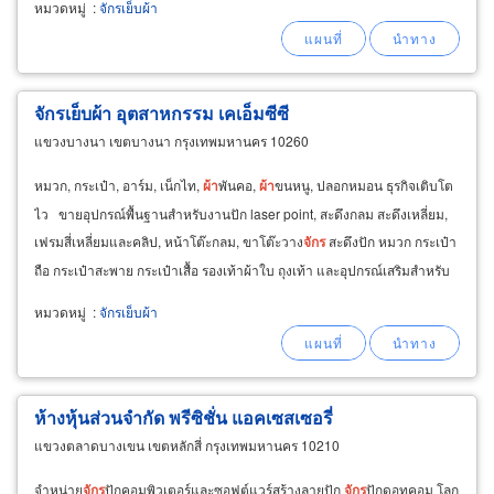
หมวดหมู่
:
จักรเย็บผ้า
จักรเย็บผ้า อุตสาหกรรม เคเอ็มซีซี
แขวงบางนา เขตบางนา กรุงเทพมหานคร 10260
หมวก, กระเป๋า, อาร์ม, เน็กไท,
ผ้า
พันคอ,
ผ้า
ขนหนู, ปลอกหมอน ธุรกิจเติบโต
ไว ขายอุปกรณ์พื้นฐานสำหรับงานปัก laser point, สะดึงกลม สะดึงเหลี่ยม,
เฟรมสี่เหลี่ยมและคลิป, หน้าโต๊ะกลม, ขาโต๊ะวาง
จักร
สะดึงปัก หมวก กระเป๋า
ถือ กระเป๋าสะพาย กระเป๋าเสื้อ รองเท้าผ้าใบ ถุงเท้า และอุปกรณ์เสริมสำหรับ
เครื่องจักรปักคอมพิวเตอร์
หมวดหมู่
:
จักรเย็บผ้า
ห้างหุ้นส่วนจำกัด พรีซิชั่น แอคเซสเซอรี่
แขวงตลาดบางเขน เขตหลักสี่ กรุงเทพมหานคร 10210
จำหน่าย
จักร
ปักคอมพิวเตอร์และซอฟต์แวร์สร้างลายปัก
จักร
ปักดอทคอม โลก