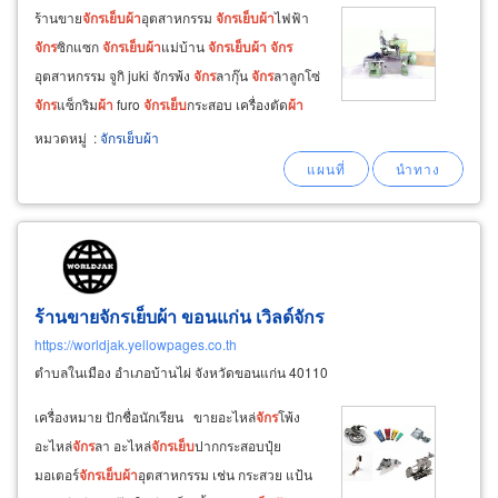
ร้านขาย
จักร
เย็บ
ผ้า
อุตสาหกรรม
จักร
เย็บ
ผ้า
ไฟฟ้า
จักร
ซิกแซก
จักร
เย็บ
ผ้า
แม่บ้าน
จักร
เย็บ
ผ้า
จักร
อุตสาหกรรม จูกิ juki จักรพ้ง
จักร
ลากุ๊น
จักร
ลาลูกโซ่
จักร
แซ็กริม
ผ้า
furo
จักร
เย็บ
กระสอบ เครื่องตัด
ผ้า
เล็กใบกลม
จักร
เย็บ
เข็มเดี่ยว 1 needle lockstitch
หมวดหมู่
:
จักรเย็บผ้า
machine
จักร
เย็บ
เข็มเดี่ยว กระโหลกใหญ่ 1
needle
ร้านขายจักรเย็บผ้า ขอนแก่น เวิลด์จักร
https://worldjak.yellowpages.co.th
ตำบลในเมือง อำเภอบ้านไผ่ จังหวัดขอนแก่น 40110
เครื่องหมาย ปักชื่อนักเรียน ขายอะไหล่
จักร
โพ้ง
อะไหล่
จักร
ลา อะไหล่
จักร
เย็บ
ปากกระสอบปุ๋ย
มอเตอร์
จักร
เย็บ
ผ้า
อุตสาหกรรม เช่น กระสวย แป้น