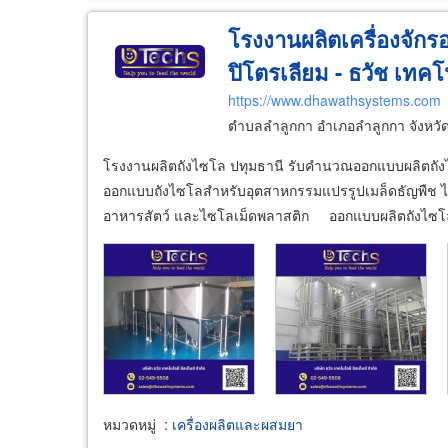
โรงงานผลิตเครื่องจัก
ปิโตรเลียม - ธวัช เทคโน
https://www.dhawathsystems.com
ตำบลลำลูกกา อำเภอลำลูกกา จังหวั
โรงงานผลิตถังไซโล ปทุมธานี รับคำนวณออกแบบผลิตถั
ออกแบบถังไซโลสำหรับอุตสาหกรรมแปรรูปเมล็ดธัญพืช 
อาหารสัตว์ และไซโลเม็ดพลาสติก ออกแบบผลิตถังไซโ
หมวดหมู่
:
เครื่องผลิตและผสมยา