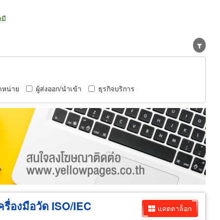
มี
ำหน่าย
ผู้ส่งออก/นำเข้า
ธุรกิจบริการ
ื่องมือวัด ISO/IEC
แคตตาล็อก