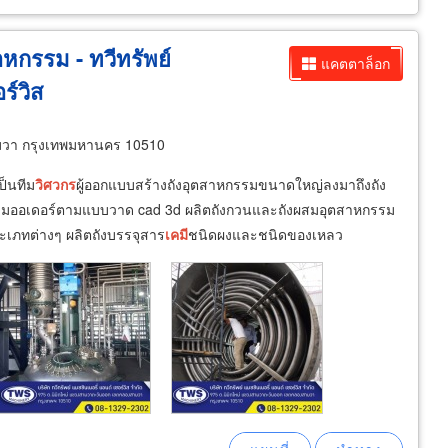
หกรรม - ทวีทรัพย์
แคตตาล็อก
ร์วิส
วา กรุงเทพมหานคร 10510
ป็นทีม
วิศวกร
ผู้ออกแบบสร้างถังอุตสาหกรรมขนาดใหญ่ลงมาถึงถัง
ตามออเดอร์ตามแบบวาด cad 3d ผลิตถังกวนและถังผสมอุตสาหกรรม
ะเภทต่างๆ ผลิตถังบรรจุสาร
เคมี
ชนิดผงและชนิดของเหลว