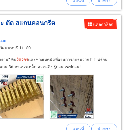
ะ ตัด สแกนคอนกรีต
แคตตาล็อก
.com
ัดนนทบุรี 11120
างาน" ทีม
วิศวกร
และช่างเทคนิคที่ผ่านการอบรมจาก hilti พร้อม
ศ สแกน 3d หาแนวเหล็ก-ลวดสลิง รู้ก่อน เซฟก่อน!