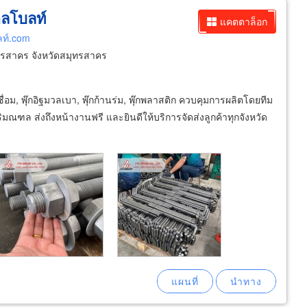
อลโบลท์
แคตตาล็อก
ลท์.com
ทรสาคร จังหวัดสมุทรสาคร
๊กเชื่อม, พุ๊กอิฐมวลเบา, พุ๊กก้านร่ม, พุ๊กพลาสติก ควบคุมการผลิตโดยทีม
มณฑล ส่งถึงหน้างานฟรี และยินดีให้บริการจัดส่งลูกค้าทุกจังหวัด