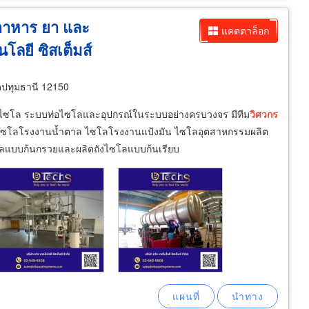
รอาหาร ยา และ
แคตตาล็อก
โลยี ซิสเต็มส์
ดปทุมธานี 12150
งไซโล ระบบท่อไซโลและอุปกรณ์ในระบบอย่างครบวงจร มีทีม
วิศวกร
ไซโลโรงงานน้ำตาล ไซโลโรงงานแป้งมัน ไซโลอุตสาหกรรมผลิต
ลแบบก้นกรวยและผลิตถังไซโลแบบก้นเรียบ