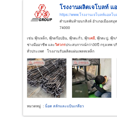
โรงงานผลิตเจโบลท์ แ
https://www.โรงงานเจโบลท์แอลโบ
ตำบลพันท้ายนรสิงห์ อำเภอเมืองสมุ
74000
เช่น พุ๊กเหล็ก, พุ๊กดร๊อปอิน, พุ๊กตะกั่ว, พุ๊ก
เคมี
, พุ๊กตะปู, พุ
ช่างมืออาชีพ และ
วิศวกร
ประสบการณ์กว่า30ปี กรุงเทพ ปริ
ทั่วประเทศ โรงงานรับผลิตแผ่นเพลทเหล็ก
หมวดหมู่
:
น็อต สลักและแป้นเกลียว