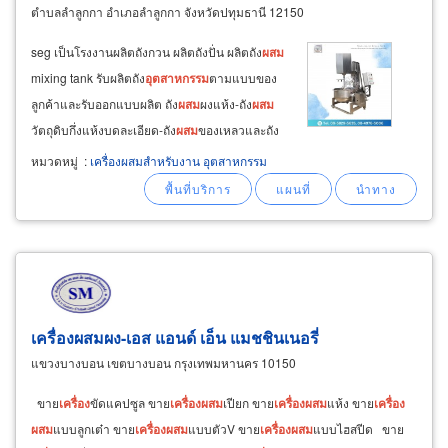
ตำบลลำลูกกา อำเภอลำลูกกา จังหวัดปทุมธานี 12150
seg เป็นโรงงานผลิตถังกวน ผลิตถังปั่น ผลิตถัง
ผสม
mixing tank รับผลิตถัง
อุตสาหกรรม
ตามแบบของ
ลูกค้าและรับออกแบบผลิต ถัง
ผสม
ผงแห้ง-ถัง
ผสม
วัตถุดิบกึ่งแห้งบดละเอียด-ถัง
ผสม
ของเหลวและถัง
ผสม
ของข้นเหลว-
ผสม
ของเหนียวหนืด ออกแบบ
หมวดหมู่
:
เครื่องผสมสำหรับงาน อุตสาหกรรม
และควบคุมการผลิตโดยวิศวกร
สำหรับ
ธุรกิจ-
อุตสาหกรรม
sme ตอบโจทย์การใช้
งาน
ในหลาย
อุตสาหกรรม
เครื่องผสมผง-เอส แอนด์ เอ็น แมชชินเนอรี่
แขวงบางบอน เขตบางบอน กรุงเทพมหานคร 10150
ขาย
เครื่อง
ขัดแคปซูล ขาย
เครื่อง
ผสม
เปียก ขาย
เครื่อง
ผสม
แห้ง ขาย
เครื่อง
ผสม
แบบลูกเต๋า ขาย
เครื่อง
ผสม
แบบตัวV ขาย
เครื่อง
ผสม
แบบไฮสปีด ขาย