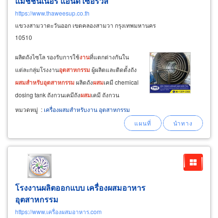
แมชชินเนอรี่ แอนด์ เซอร์วิส
https://www.thaweesup.co.th
แขวงสามวาตะวันออก เขตคลองสามวา กรุงเทพมหานคร
10510
ผลิตถังไซโล รองรับการใช้
งาน
ที่แตกต่างกันใน
แต่ละกลุ่มโรงงาน
อุตสาหกรรม
ผู้ผลิตและติดตั้งถัง
ผสม
สำหรับ
อุตสาหกรรม
ผลิตถัง
ผสม
เคมี chemical
dosing tank ถังกวนเคมีถัง
ผสม
เคมี ถังกวน
ของเหลวมีความหนืด เช่น ถังกวนครีมโลชั่น
เครื่อง
หมวดหมู่
:
เครื่องผสมสำหรับงาน อุตสาหกรรม
สำอาง ถังกวนแชมพูครีมนวด ถังกวนน้ำยาล้าง
จาน ผลิตถัง
ผสม
ของเหลวใน
อุตสาหกรรม
อาหาร
โรงงานผลิตออกแบบ เครื่องผสมอาหาร
อุตสาหกรรม
https://www.เครื่องผสมอาหาร.com