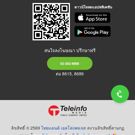
ดาวน์โหลดแอปพลิเคชัน
สนใจลงโฆษณา ปรึกษาฟรี
02-262-8888
ต่อ 8615, 8686
ลิขสิทธิ์ © 2569
ไทยแลนด์ เยลโล่เพจเจส
สงวนลิขสิทธิ์ตามกฏ