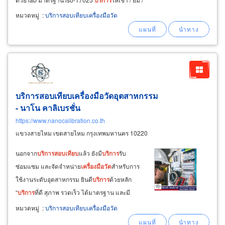
เครื่อง
สาธิต การใช้งาน demo
บริการ
งานซ่อม /
หมวดหมู่
:
บริการสอบเทียบเครื่องมือวัด
เปลี่ยนอะไหล่ แจ้ง
สอบ
เทียบ
/ ซ่อม / service
บริการสอบเทียบเครื่องมือวัดอุตสาหกรรม
- นาโน คาลิเบรชั่น
https://www.nanocalibration.co.th
แขวงสายไหม เขตสายไหม กรุงเทพมหานคร 10220
นอกจาก
บริการ
สอบ
เทียบ
แล้ว ยังมี
บริการ
รับ
ซ่อมแซม และจัดจำหน่าย
เครื่อง
มือ
วัด
สำหรับการ
ใช้งานระดับอุตสาหกรรม ยินดี
บริการ
ด้วยหลัก
“
บริการ
ที่ดี สุภาพ รวดเร็ว ได้มาตรฐาน และมี
คุณภาพ” รับ
สอบ
เทียบ
เครื่อง
มือ
แพทย์ชนิดต่างๆ
หมวดหมู่
:
บริการสอบเทียบเครื่องมือวัด
เช่น
บริการ
สอบ
เทียบ
เครื่อง
มือ
วัด
ความดัน และ