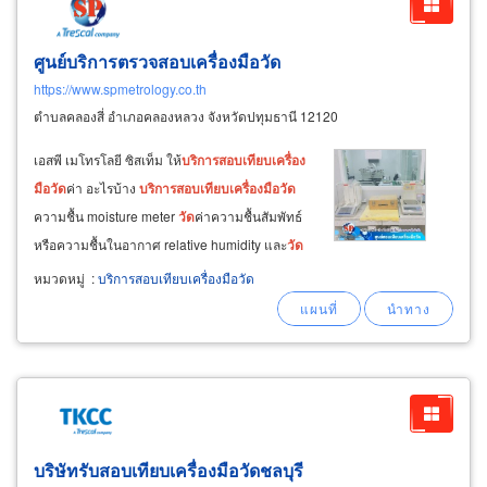
ศูนย์บริการตรวจสอบเครื่องมือวัด
https://www.spmetrology.co.th
ตำบลคลองสี่ อำเภอคลองหลวง จังหวัดปทุมธานี 12120
เอสพี เมโทรโลยี ซิสเท็ม ให้
บริการ
สอบ
เทียบ
เครื่อง
มือ
วัด
ค่า อะไรบ้าง
บริการ
สอบ
เทียบ
เครื่อง
มือ
วัด
ความชื้น moisture meter
วัด
ค่าความชื้นสัมพัทธ์
หรือความชื้นในอากาศ relative humidity และ
วัด
ค่าความชื้นสัมบูรณ์ absolute humidity
บริการ
หมวดหมู่
:
บริการสอบเทียบเครื่องมือวัด
สอบ
เทียบ
เครื่อง
มือ
วัด
ขนาด dimension
calibration
บริการ
สอบ
เทียบ
เครื่อง
มือ
วัด
เครื่อง
แก้ว
และ
สอบ
เทียบ
ทางเคมี
บริษัทรับสอบเทียบเครื่องมือวัดชลบุรี