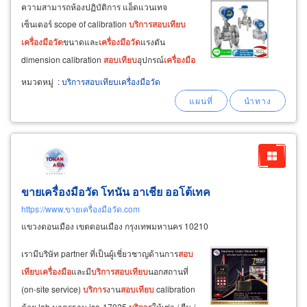
ความสามารถห้องปฏิบัติการ แอ็ดแวนเทจ
เซ็นเตอร์ scope of calibration
บริการ
สอบ
เทียบ
เครื่อง
มือ
วัด
ขนาดและ
เครื่อง
มือ
วัด
แรงดัน
dimension calibration
สอบ
เทียบ
อุปกรณ์
เครื่อง
มือ
วัด
ชนิดต่างๆ ทั้งแบบอนาล็อกและแบบดิจิตอล
หมวดหมู่
:
บริการสอบเทียบเครื่องมือวัด
บริการ
สอบ
เทียบ
เครื่อง
มือ
วัด
ด้านเคมี chemical
calibration capability
บริการ
สอบ
เทียบ
เครื่อง
มือ
วัด
ด้านไฟฟ้า
ขายเครื่องมือวัด โทนัน อาเชีย ออโต้เทค
https://www.ขายเครื่องมือวัด.com
แขวงดอนเมือง เขตดอนเมือง กรุงเทพมหานคร 10210
เรามีบริษัท partner ที่เป็นผู้เชี่ยวชาญด้านการ
สอบ
เทียบ
เครื่อง
มือ
และมี
บริการ
สอบ
เทียบ
นอกสถานที่
(on-site service)
บริการ
งาน
สอบ
เทียบ
calibration
ด้วย lab มาตรฐาน iso-17025
บริการ
ให้เช่า / ยืม /