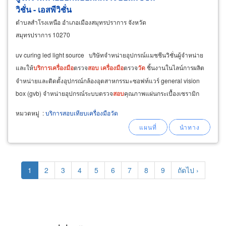
วิชั่น - เอสพีวิชั่น
ตำบลสำโรงเหนือ อำเภอเมืองสมุทรปราการ จังหวัด
สมุทรปราการ 10270
uv curing led light source ​ บริษัทจำหน่ายอุปกรณ์แมชชีนวิชั่น​ ผู้จำหน่าย
และให้
บริการ
เครื่อง
มือ
ตรวจ
สอบ
เครื่อง
มือ
ตรวจ
วัด
ชิ้นงานในไลน์การผลิต
จำหน่ายและติดตั้งอุปกรณ์กล้องอุตสาหกรรม+ซอฟท์แวร์ general vision
box (gvb) จำหน่ายอุปกรณ์ระบบตรวจ
สอบ
คุณภาพแผ่นกระเบื้องเซรามิก
หมวดหมู่
:
บริการสอบเทียบเครื่องมือวัด
Pagination
Current
1
Page
2
Page
3
Page
4
Page
5
Page
6
Page
7
Page
8
Page
9
Next
ถัดไป ›
page
page