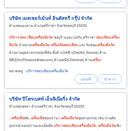
สอบ
เทียบ
เครื่อง
มือ
วัด
สุญญากาศ (pressure &amp
บริษัท เมสเชอร์เม้นท์ อินดัสทรี กรุ๊ป จำกัด
ตำบลหนองขาม อำเภอศรีราชา จังหวัดชลบุรี 20230
บริการ
สอบ
เทียบ
เครื่อง
มือ
วัด
ชลบุรี ระยอง บ่อวิน ศรีราชา
สอบ
เทียบ
เครื่อง
มือ
วัด
จำหน่าย
เครื่อง
มือ
วัด
เครื่อง
มือ
สอบ
เทียบ
และ รับซ่อม
เครื่อง
มือ
วัด
ด้านงานอุตสาหกรรมทุกยี่ห้อ ทั้งด้านไฟฟ้า(Electric Source) ด้าน
มิติ(Dim(Pressure&Vacuum) ด้านเคมี(Chemical) ด้าน
เครื่อง
แก้ว(Glassware)
เครื่อง
มือ
วัด
ด้านไฟฟ้า
หมวดหมู่
:
บริการสอบเทียบเครื่องมือวัด
บริษัท ปิโตรเบสท์ เอ็นจิเนียริ่ง จำกัด
ตำบลทุ่งสุขลา อำเภอศรีราชา จังหวัดชลบุรี 20230
,
เครื่อง
มือ
ตัด,
เครื่อง
มือ
ซ่อมบำรุง,
เครื่อง
มือ
วัด
อุตสาหกรรม เช่น จานตัด
อุปกรณ์ ดอกสว่านและเม็ดมีด
บริการ
สอบ
เทียบ
เครื่อง
มือ
วัด
,
เครื่อง
มือ
วัด
เชิง