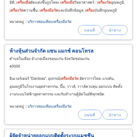
มิติ,
เครื่อง
มือ
ตัดแต่งขึ้นรูปโลหะ
เครื่อง
มือ
วิทยาศาสตร์ :
เครื่อง
วัด
อุณหภูมิ,
เครื่อง
วัด
ความชื้น,
เครื่อง
มือ
วัด
และบันทึกข้อมูล,
เครื่อง
บันทึกอุณหภูมิ
ความชื้น
หมวดหมู่
:
บริการสอบเทียบเครื่องมือวัด
ห้างหุ้นส่วนจำกัด แซน แมกซ์ คอนโทรล
ตำบลในเมือง อำเภอเมืองขอนแก่น จังหวัดขอนแก่น
40000
อินเวอร์เตอร์ "Dantoss", อุปกรณ์
เครื่อง
มือ
วัด
อัตราการไหล, แรงดัน,
อุณหภูมิในโรงงานอุตสาหกรรม, ปั๊ม, วาวส์, วาวล์ควบคุม ออกแบบ ติดตั้ง
งานระบบไฟฟ้าอุตสาหกรรม และรับทำงานตู้อัตโนมัติทุกชนิด
หมวดหมู่
:
บริการสอบเทียบเครื่องมือวัด
ผู้จัดจำหน่ายออกแบบติดตั้งระบบแมชชีน