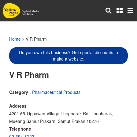
Skip
to
main
content
Home
> V R Pharm
Do you own this business? Get special discounts to
make a website.
V R Pharm
Category :
Pharmaceutical Products
Address
420/165 Tippawan Village Thepharak Rd. Thepharak,
Mueang Samut Prakarn, Samut Prakan 10270
Telephone
02-394-3722