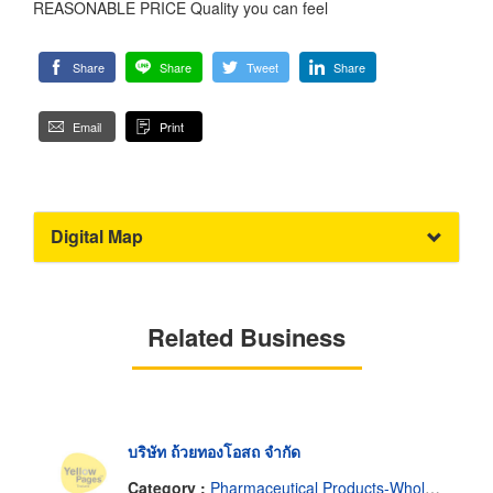
REASONABLE PRICE Quality you can feel
Share
Share
Tweet
Share
Email
Print
Digital Map
Related Business
บริษัท ถ้วยทองโอสถ จำกัด
Category :
Pharmaceutical Products-Wholesale & Manufacturers